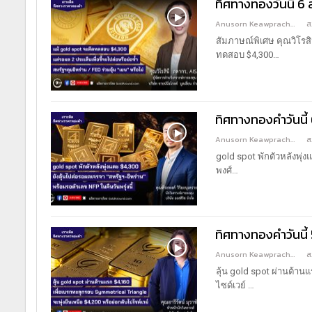
ทิศทางทองวันนี้ 6 
Anusorn Keawprachant
ส
สัมภาษณ์พิเศษ คุณวิโรสิ
ทดสอบ $4,300
…
ทิศทางทองคำวันนี้ 
Anusorn Keawprachant
ส
gold spot พักตัวหลังพุ่ง
พงศ์
…
ทิศทางทองคำวันนี้
Anusorn Keawprachant
ส
ลุ้น gold spot ผ่านต้าน
ไซด์เวย์
…