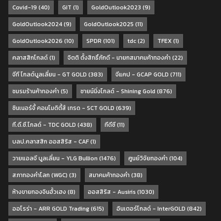
Covid-19
(40)
GIT
(1)
GoldOutlook2023
(9)
GoldOutlook2024
(9)
GoldOutlook2025
(11)
GoldOutlook2026
(10)
SPDR
(101)
tdc
(2)
TFEX
(1)
คลาสสิกโกลด์
(1)
จิตติ ตั้งสิทธิ์ภักดี - นายกสมาคมค้าทองคำ
(22)
จีที โกลด์บูลเลี่ยน - GT GOLD
(383)
จีแคป - GCAP GOLD
(711)
ชมรมร้านค้าทองคำ
(5)
ชายน์นิ่งโกลด์ - Shining Gold
(876)
ซินเนอร์จี้ คอมโมดิตี้ส์ เทรด - SCT GOLD
(639)
ที.ดี.ซี.โกลด์ - TDC GOLD
(438)
ทีดีซี
(11)
บลป.คลาสสิก ออสสิริส - CAF
(1)
วายแอลจี บูลเลี่ยน - YLG Bullion
(1476)
ศูนย์วิจัยทองคำ
(104)
สภาทองคำโลก (WGC)
(3)
สมาคมค้าทองคำ
(38)
ห้างขายทองจินฮั้วเฮง
(8)
ออสสิริส - Ausiris
(1030)
ออโรร่า - ARR GOLD Trading
(615)
อินเตอร์โกลด์ - InterGOLD
(842)