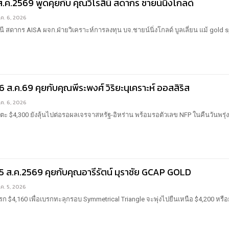
ส.ค.2569 พูดคุยกับ คุณวิโรสินี สดากร ชายน์นิ่งโกลด์
.ค. 6, 2026
นี สดากร AISA ผจก.ฝ่ายวิเคราะห์การลงทุน บจ.ชายน์นิ่งโกลด์ บูลเลี่ยน
แม้ gold 
6 ส.ค.69 คุยกับคุณพีระพงศ์ วิริยะนุเคราะห์ ออสสิริส
.ค. 6, 2026
แตะ $4,300 ยังลุ้นไปต่อรอผลเจรจาสหรัฐ-อิหร่าน พร้อมรอตัวเลข NFP ในคืนวันพรุ่ง
 5 ส.ค.2569 คุยกับคุณอารีรัตน์ มุราชัย GCAP GOLD
.ค. 5, 2026
แรก $4,160 เพื่อเบรกทะลุกรอบ Symmetrical Triangle จะพุ่งไปยืนเหนือ $4,200 หรื