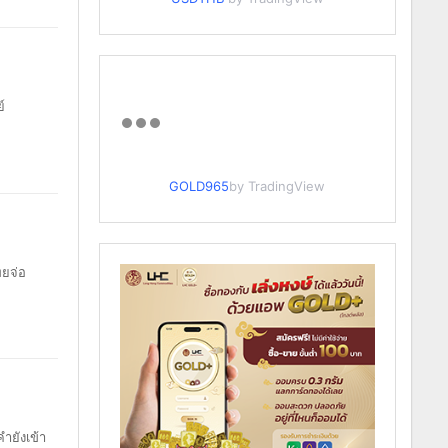
์
GOLD965
by TradingView
ทยจ่อ
ำยังเข้า