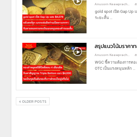
Anusorn Keawprachant
ส
gold spot เปิด Gap Up
ระยะสั้น
…
สรุปแนวโน้มราคาทอ
Anusorn Keawprachant
ส
WGC ชี้ความต้องการทองคำ
OTC เป็นแรงหนุนหลัก
…
OLDER POSTS