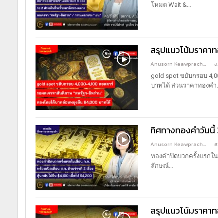
โหมด Wait &
…
สรุปแนวโน้มราคาทอ
Anusorn Keawprachant
ส
gold spot ขยับกรอบ 4,0
บาทได้
ส่วนราคาทองคำ
ทิศทางทองคำวันนี้ 
Anusorn Keawprachant
ส
ทองคำปิดบวกครั้งแรกในเดื
ลักษณ์
…
สรุปแนวโน้มราคาทอ