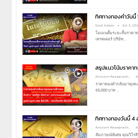
ทิศทางทองคำวันนี้ 
Gold Admin
ส.ค. 5, 20
โมเมนตั้มระยะสั้นราคาท
เทรดเดอร์ บริษัท
…
สรุปแนวโน้มราคาทอ
Anusorn Keawprachant
ส
ราคาทองคำกลับมาพุ่งทะย
65,000 บาท
…
ทิศทางทองวันนี้ 4 
Anusorn Keawprachant
ส
สัมภาษณ์พิเศษ คุณวิโรสิ