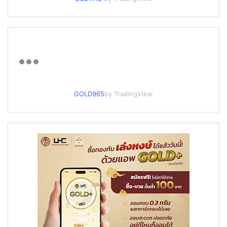
GOLD965
by TradingView