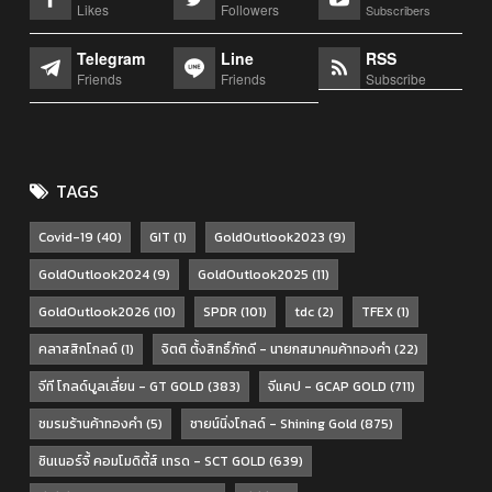
Likes
Followers
Subscribers
Telegram
Line
RSS
Friends
Friends
Subscribe
TAGS
Covid-19
(40)
GIT
(1)
GoldOutlook2023
(9)
GoldOutlook2024
(9)
GoldOutlook2025
(11)
GoldOutlook2026
(10)
SPDR
(101)
tdc
(2)
TFEX
(1)
คลาสสิกโกลด์
(1)
จิตติ ตั้งสิทธิ์ภักดี - นายกสมาคมค้าทองคำ
(22)
จีที โกลด์บูลเลี่ยน - GT GOLD
(383)
จีแคป - GCAP GOLD
(711)
ชมรมร้านค้าทองคำ
(5)
ชายน์นิ่งโกลด์ - Shining Gold
(875)
ซินเนอร์จี้ คอมโมดิตี้ส์ เทรด - SCT GOLD
(639)