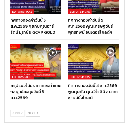
EDITOR’S PICKS
EDITOR’S PICKS
ทิศทางทองคำวันนี้ 5
ทิศทางทองคำวันนี้ 5
ส.ค.2569 คุยกับคุณอารี
ส.ค.2569 คุณเศรษฐวัชร์
รัตน์ มุราชัย GCAP GOLD
พุทธทิพย์ อินเตอร์โกลด์ฯ
EDITOR’S PICKS
EDITOR’S PICKS
สรุปแนวโน้มราคาทองคำและ
ทิศทางทองวันนี้ 4 ส.ค.2569
กลยุทธ์ลงทุนวันนี้ 5
พูดคุยกับ คุณวิโรสินี สดากร
ส.ค.2569
ชายน์นิ่งโกลด์
PREV
NEXT