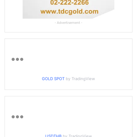
- Advertisement -
GOLD SPOT
by TradingView
USDTHB
by TradingView