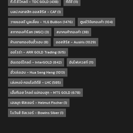
ที.ดี.ซี.โกลด์ - TDC GOLD
(438)
ทีดีซี
(11)
บลป.คลาสสิก ออสสิริส - CAF
(1)
วายแอลจี บูลเลี่ยน - YLG Bullion
(1476)
ศูนย์วิจัยทองคำ
(104)
สภาทองคำโลก (WGC)
(3)
สมาคมค้าทองคำ
(38)
ห้างขายทองจินฮั้วเฮง
(8)
ออสสิริส - Ausiris
(1029)
ออโรร่า - ARR GOLD Trading
(615)
อินเตอร์โกลด์ - InterGOLD
(842)
อินโฟเควสท์
(11)
ฮั่วเซ่งเฮง - Hua Seng Heng
(1013)
เล่งหงษ์ คอมโมดิตีส์ - LHC
(585)
เอ็มทีเอส โกลด์ แม่ทองสุก - MTS GOLD
(678)
เฮลมุท ฟิสเชอร์ - Helmut Fischer
(1)
โบวินส์ ซิลเวอร์ - Bowins Silver
(1)