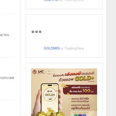
ันยายน
GOLD965
by TradingView
่างประเทศ