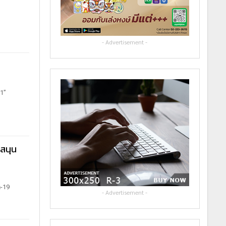
- Advertisement -
1”
บสนุน
ด-19
- Advertisement -