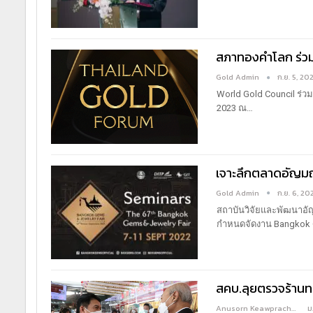
สภาทองคำโลก ร่ว
Gold Admin
ก.ย. 5, 20
World Gold Council ร่ว
2023 ณ…
เจาะลึกตลาดอัญมณี
Gold Admin
ก.ย. 6, 20
สถาบันวิจัยและพัฒนาอัญ
กำหนดจัดงาน Bangkok
สคบ.ลุยตรวจร้านท
Anusorn Keawprachant
ม