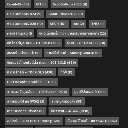
Covid-19
(40)
GIT
(1)
GoldOutlook2023
(9)
GoldOutlook2024
(9)
GoldOutlook2025
(11)
GoldOutlook2026
(10)
SPDR
(101)
tdc
(2)
TFEX
(1)
คลาสสิกโกลด์
(1)
จิตติ ตั้งสิทธิ์ภักดี - นายกสมาคมค้าทองคำ
(22)
จีที โกลด์บูลเลี่ยน - GT GOLD
(383)
จีแคป - GCAP GOLD
(711)
ชมรมร้านค้าทองคำ
(5)
ชายน์นิ่งโกลด์ - Shining Gold
(876)
ซินเนอร์จี้ คอมโมดิตี้ส์ เทรด - SCT GOLD
(639)
ที.ดี.ซี.โกลด์ - TDC GOLD
(438)
ทีดีซี
(11)
บลป.คลาสสิก ออสสิริส - CAF
(1)
วายแอลจี บูลเลี่ยน - YLG Bullion
(1476)
ศูนย์วิจัยทองคำ
(104)
สภาทองคำโลก (WGC)
(3)
สมาคมค้าทองคำ
(38)
ห้างขายทองจินฮั้วเฮง
(8)
ออสสิริส - Ausiris
(1030)
ออโรร่า - ARR GOLD Trading
(615)
อินเตอร์โกลด์ - InterGOLD
(842)