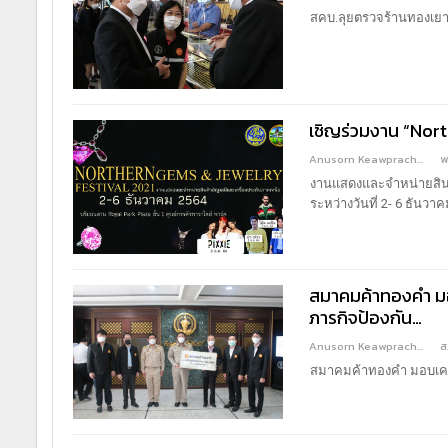
สคบ.ลุยตรวจร้านทองเยา
เชิญร่วมงาน “Nor
Anusorn Keawprachant
พ
งานแสดงและจำหน่ายสินค
ระหว่างวันที่ 2- 6 ธันว
สมาคมค้าทองคำ มอบ
ภารกิจป้องกัน…
Anusorn Keawprachant
ส
สมาคมค้าทองคำ มอบเครื่อ