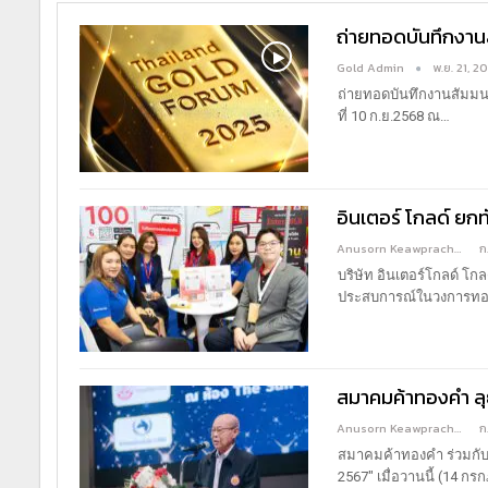
ถ่ายทอดบันทึกงา
Gold Admin
พ.ย. 21, 2
ถ่ายทอดบันทึกงานสัมมน
ที่ 10 ก.ย.2568 ณ
…
อินเตอร์ โกลด์ ย
Anusorn Keawprachant
ก
บริษัท อินเตอร์โกลด์ โ
ประสบการณ์ในวงการทอ
สมาคมค้าทองคำ ลุ
Anusorn Keawprachant
ก
สมาคมค้าทองคำ ร่วมกั
2567" เมื่อวานนี้ (14 ก