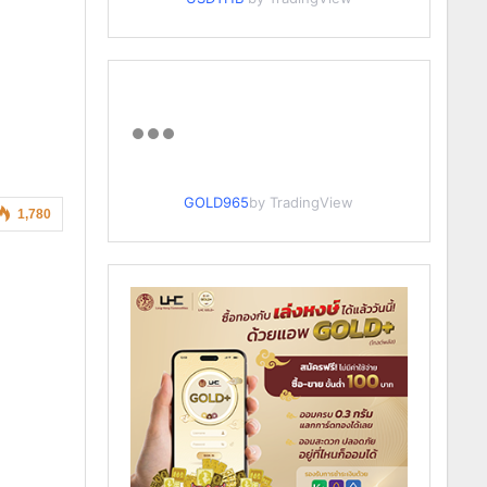
GOLD965
by TradingView
1,780