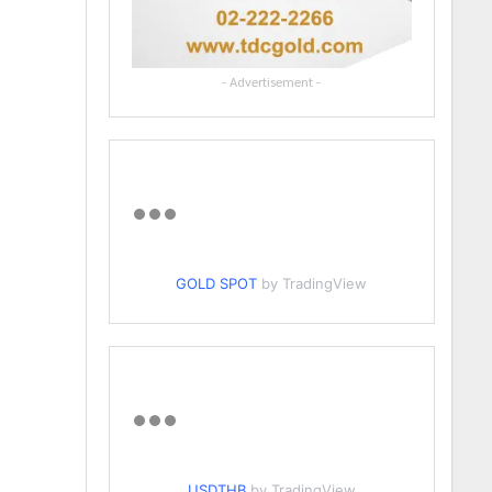
- Advertisement -
GOLD SPOT
by TradingView
USDTHB
by TradingView