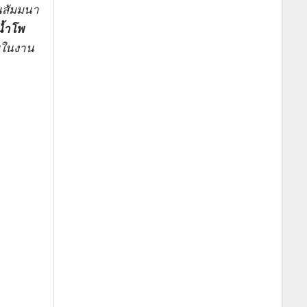
านสัมมนา
้ำโพ
ยในงาน