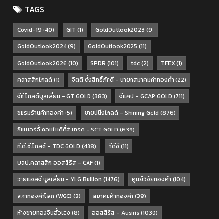
TAGS
Covid-19
(40)
GIT
(1)
GoldOutlook2023
(9)
GoldOutlook2024
(9)
GoldOutlook2025
(11)
GoldOutlook2026
(10)
SPDR
(101)
tdc
(2)
TFEX
(1)
คลาสสิกโกลด์
(1)
จิตติ ตั้งสิทธิ์ภักดี - นายกสมาคมค้าทองคำ
(22)
จีที โกลด์บูลเลี่ยน - GT GOLD
(383)
จีแคป - GCAP GOLD
(711)
ชมรมร้านค้าทองคำ
(5)
ชายน์นิ่งโกลด์ - Shining Gold
(876)
ซินเนอร์จี้ คอมโมดิตี้ส์ เทรด - SCT GOLD
(639)
ที.ดี.ซี.โกลด์ - TDC GOLD
(438)
ทีดีซี
(11)
บลป.คลาสสิก ออสสิริส - CAF
(1)
วายแอลจี บูลเลี่ยน - YLG Bullion
(1476)
ศูนย์วิจัยทองคำ
(104)
สภาทองคำโลก (WGC)
(3)
สมาคมค้าทองคำ
(38)
ห้างขายทองจินฮั้วเฮง
(8)
ออสสิริส - Ausiris
(1030)