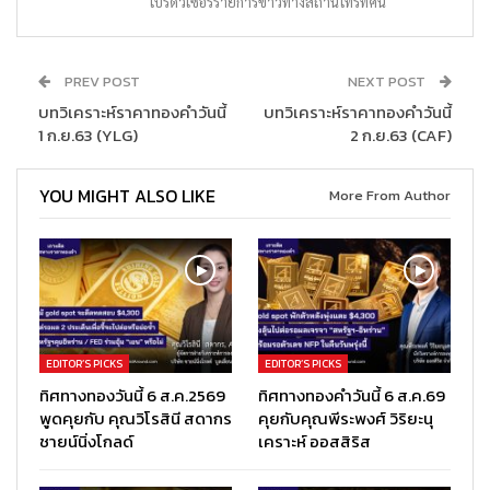
โปรดิวเซอร์รายการข่าวทางสถานีโทรทัศน์
PREV POST
NEXT POST
บทวิเคราะห์ราคาทองคำวันนี้
บทวิเคราะห์ราคาทองคำวันนี้
1 ก.ย.63 (YLG)
2 ก.ย.63 (CAF)
YOU MIGHT ALSO LIKE
More From Author
EDITOR’S PICKS
EDITOR’S PICKS
ทิศทางทองวันนี้ 6 ส.ค.2569
ทิศทางทองคำวันนี้ 6 ส.ค.69
พูดคุยกับ คุณวิโรสินี สดากร
คุยกับคุณพีระพงศ์ วิริยะนุ
ชายน์นิ่งโกลด์
เคราะห์ ออสสิริส