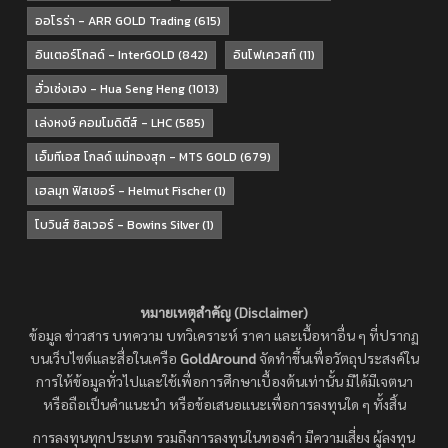
ออโรร่า - ARR GOLD Trading
(615)
อินเตอร์โกลด์ - InterGOLD
(842)
อินโฟเควสท์
(11)
ฮั่วเซ่งเฮง - Hua Seng Heng
(1013)
เล่งหงษ์ คอมโมดิตีส์ - LHC
(585)
เอ็มทีเอส โกลด์ แม่ทองสุก - MTS GOLD
(679)
เฮลมุท ฟิสเชอร์ - Helmut Fischer
(1)
โบวินส์ ซิลเวอร์ - Bowins Silver
(1)
หมายเหตุสำคัญ (Disclaimer)
ข้อมูล ข่าวสาร บทความ บทวิเคราะห์ ราคา และเนื้อหาอื่น ๆ ที่ปรากฏ
บนเว็บไซต์และสื่อในเครือ
GoldAround
จัดทำขึ้นเพื่อวัตถุประสงค์ใน
การให้ข้อมูลทั่วไปและใช้เพื่อการศึกษาเบื้องต้นเท่านั้น มิได้มีเจตนา
หรือถือเป็นคำแนะนำ หรือข้อเสนอแนะเพื่อการลงทุนใด ๆ ทั้งสิ้น
การลงทุนทุกประเภท รวมถึงการลงทุนในทองคำ มีความเสี่ยง ผู้ลงทุน