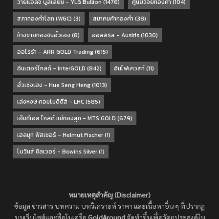
วายแอลจี บูลเลี่ยน - YLG Bullion
(1476)
ศูนย์วิจัยทองคำ
(104)
สภาทองคำโลก (WGC)
(3)
สมาคมค้าทองคำ
(38)
ห้างขายทองจินฮั้วเฮง
(8)
ออสสิริส - Ausiris
(1030)
ออโรร่า - ARR GOLD Trading
(615)
อินเตอร์โกลด์ - InterGOLD
(842)
อินโฟเควสท์
(11)
ฮั่วเซ่งเฮง - Hua Seng Heng
(1013)
เล่งหงษ์ คอมโมดิตีส์ - LHC
(585)
เอ็มทีเอส โกลด์ แม่ทองสุก - MTS GOLD
(679)
เฮลมุท ฟิสเชอร์ - Helmut Fischer
(1)
โบวินส์ ซิลเวอร์ - Bowins Silver
(1)
หมายเหตุสำคัญ (Disclaimer)
ข้อมูล ข่าวสาร บทความ บทวิเคราะห์ ราคา และเนื้อหาอื่น ๆ ที่ปรากฏ
บนเว็บไซต์และสื่อในเครือ
GoldAround
จัดทำขึ้นเพื่อวัตถุประสงค์ใน