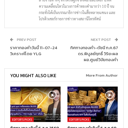
ความเคลื่อนไหวในวงการค้าทองคำมากว่า 10 ปี จน
กระทั่งได้เป็นบรรณาธิการข่าวในสื่อหลายแขนง และ
โปรดิวเซอร์รายการข่าวทางสถานีโทรทัศน์
PREV POST
NEXT POST
ราคาทองคำวันนี้ 11-07-24
ทิศทางทองคำ-ดัชนี ก.ค.67
วิเคราะห์โดย YLG
ดร.พิบูลย์ฤทธิ์ วิริยะผล
ผอ.ศูนย์วิจัยทองคำ
YOU MIGHT ALSO LIKE
More From Author
EDITOR’S PICKS
EDITOR’S PICKS
ทิศทางทองวันนี้ 6 ส.ค.2569
ทิศทางทองคำวันนี้ 6 ส.ค.69