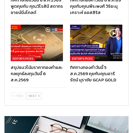
พูดคุยกับ คุณวิโรสินี สดากร
คุยกับคุณพีระพงศ์ วิริยะนุ
ชายน์นิ่งโกลด์
เคราะห์ ออสสิริส
EDITOR’S PICKS
EDITOR’S PICKS
สรุปแนวโน้มราคาทองคำและ
ทิศทางทองคำวันนี้ 5
กลยุทธ์ลงทุนวันนี้ 6
ส.ค.2569 คุยกับคุณอารี
ส.ค.2569
รัตน์ มุราชัย GCAP GOLD
PREV
NEXT