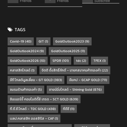
Friends
Friends
Subscribe
TAGS
Covid-19
(40)
GIT
(1)
GoldOutlook2023
(9)
GoldOutlook2024
(9)
GoldOutlook2025
(11)
GoldOutlook2026
(10)
SPDR
(101)
tdc
(2)
TFEX
(1)
คลาสสิกโกลด์
(1)
จิตติ ตั้งสิทธิ์ภักดี - นายกสมาคมค้าทองคำ
(22)
จีที โกลด์บูลเลี่ยน - GT GOLD
(383)
จีแคป - GCAP GOLD
(711)
ชมรมร้านค้าทองคำ
(5)
ชายน์นิ่งโกลด์ - Shining Gold
(876)
ซินเนอร์จี้ คอมโมดิตี้ส์ เทรด - SCT GOLD
(639)
ที.ดี.ซี.โกลด์ - TDC GOLD
(438)
ทีดีซี
(11)
บลป.คลาสสิก ออสสิริส - CAF
(1)