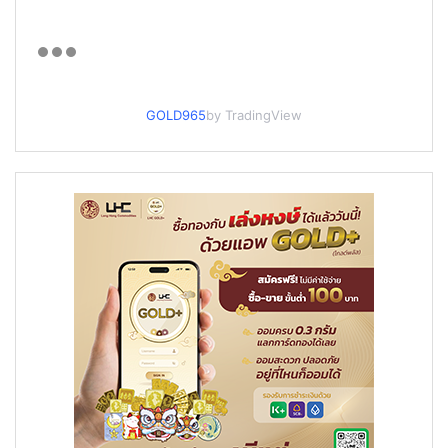
GOLD965
by TradingView