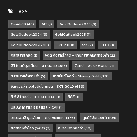
TAGS
Covid-19
(40)
GIT
(1)
GoldOutlook2023
(9)
GoldOutlook2024
(9)
GoldOutlook2025
(11)
GoldOutlook2026
(10)
SPDR
(101)
tdc
(2)
TFEX
(1)
คลาสสิกโกลด์
(1)
จิตติ ตั้งสิทธิ์ภักดี - นายกสมาคมค้าทองคำ
(22)
จีที โกลด์บูลเลี่ยน - GT GOLD
(383)
จีแคป - GCAP GOLD
(711)
ชมรมร้านค้าทองคำ
(5)
ชายน์นิ่งโกลด์ - Shining Gold
(876)
ซินเนอร์จี้ คอมโมดิตี้ส์ เทรด - SCT GOLD
(639)
ที.ดี.ซี.โกลด์ - TDC GOLD
(438)
ทีดีซี
(11)
บลป.คลาสสิก ออสสิริส - CAF
(1)
วายแอลจี บูลเลี่ยน - YLG Bullion
(1476)
ศูนย์วิจัยทองคำ
(104)
สภาทองคำโลก (WGC)
(3)
สมาคมค้าทองคำ
(38)