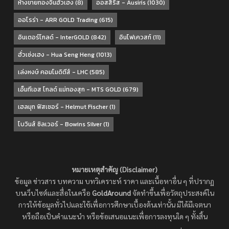
ห้างขายทองจินฮั้วเฮง
(8)
ออสสิริส - Ausiris
(1030)
ออโรร่า - ARR GOLD Trading
(615)
อินเตอร์โกลด์ - InterGOLD
(842)
อินโฟเควสท์
(11)
ฮั่วเซ่งเฮง - Hua Seng Heng
(1013)
เล่งหงษ์ คอมโมดิตีส์ - LHC
(585)
เอ็มทีเอส โกลด์ แม่ทองสุก - MTS GOLD
(679)
เฮลมุท ฟิสเชอร์ - Helmut Fischer
(1)
โบวินส์ ซิลเวอร์ - Bowins Silver
(1)
หมายเหตุสำคัญ (Disclaimer)
ข้อมูล ข่าวสาร บทความ บทวิเคราะห์ ราคา และเนื้อหาอื่น ๆ ที่ปรากฏ
บนเว็บไซต์และสื่อในเครือ
GoldAround
จัดทำขึ้นเพื่อวัตถุประสงค์ใน
การให้ข้อมูลทั่วไปและใช้เพื่อการศึกษาเบื้องต้นเท่านั้น มิได้มีเจตนา
หรือถือเป็นคำแนะนำ หรือข้อเสนอแนะเพื่อการลงทุนใด ๆ ทั้งสิ้น