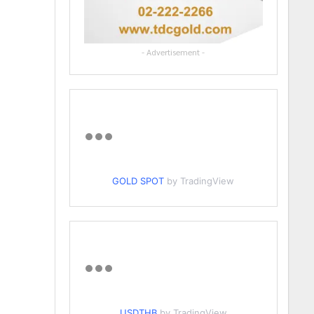
- Advertisement -
GOLD SPOT
by TradingView
USDTHB
by TradingView