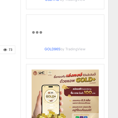
GOLD965
by TradingView
73