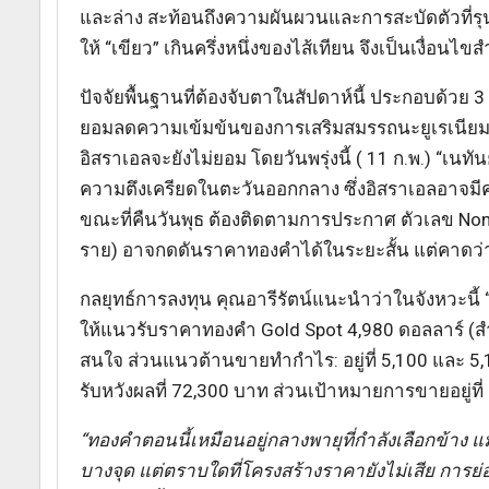
และล่าง สะท้อนถึงความผันผวนและการสะบัดตัวที่รุน
ให้ “เขียว” เกินครึ่งหนึ่งของไส้เทียน จึงเป็นเงื่
ปัจจัยพื้นฐานที่ต้องจับตาในสัปดาห์นี้ ประกอบด้วย 3
ยอมลดความเข้มข้นของการเสริมสมรรถนะยูเรเนียม 
อิสราเอลจะยังไม่ยอม โดยวันพรุ่งนี้ ( 11 ก.พ.) “เน
ความตึงเครียดในตะวันออกกลาง ซึ่งอิสราเอลอาจมีควา
ขณะที่คืนวันพุธ ต้องติดตามการประกาศ ตัวเลข No
ราย) อาจกดดันราคาทองคำได้ในระยะสั้น แต่คาดว่าไ
กลยุทธ์การลงทุน คุณอารีรัตน์แนะนำว่าในจังหวะนี้ “
ให้แนวรับราคาทองคำ Gold Spot 4,980 ดอลลาร์ (สำห
สนใจ ส่วนแนวต้านขายทำกำไร: อยู่ที่ 5,100 และ 
รับหวังผลที่ 72,300 บาท ส่วนเป้าหมายการขายอยู่ที
“ทองคำตอนนี้เหมือนอยู่กลางพายุที่กำลังเลือกข้า
บางจุด แต่ตราบใดที่โครงสร้างราคายังไม่เสีย การ