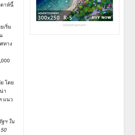
าห์นี้
- Advertisement -
เริ่ม
อน
ทิศทาง
,000
ภัย โดย
น่า
าท แนว
ัฐฯ ใน
150