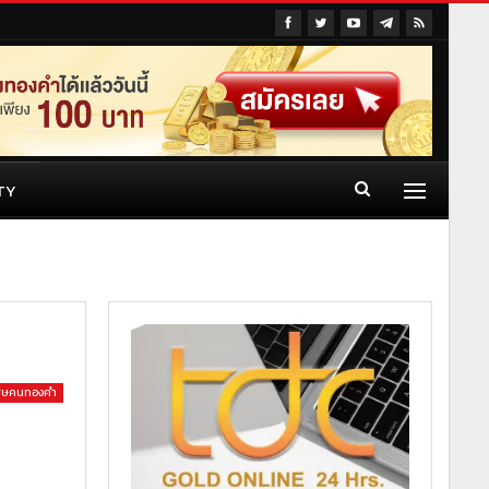
TY
เศษคนทองคำ