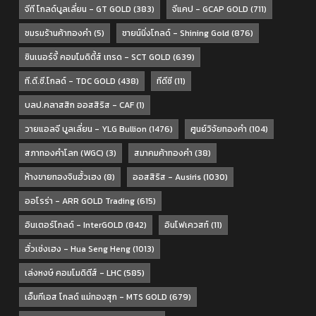
จีที โกลด์บูลเลี่ยน - GT GOLD
(383)
จีแคป - GCAP GOLD
(711)
ชมรมร้านค้าทองคำ
(5)
ชายน์นิ่งโกลด์ - Shining Gold
(876)
ซินเนอร์จี้ คอมโมดิตี้ส์ เทรด - SCT GOLD
(639)
ที.ดี.ซี.โกลด์ - TDC GOLD
(438)
ทีดีซี
(11)
บลป.คลาสสิก ออสสิริส - CAF
(1)
วายแอลจี บูลเลี่ยน - YLG Bullion
(1476)
ศูนย์วิจัยทองคำ
(104)
สภาทองคำโลก (WGC)
(3)
สมาคมค้าทองคำ
(38)
ห้างขายทองจินฮั้วเฮง
(8)
ออสสิริส - Ausiris
(1030)
ออโรร่า - ARR GOLD Trading
(615)
อินเตอร์โกลด์ - InterGOLD
(842)
อินโฟเควสท์
(11)
ฮั่วเซ่งเฮง - Hua Seng Heng
(1013)
เล่งหงษ์ คอมโมดิตีส์ - LHC
(585)
เอ็มทีเอส โกลด์ แม่ทองสุก - MTS GOLD
(679)