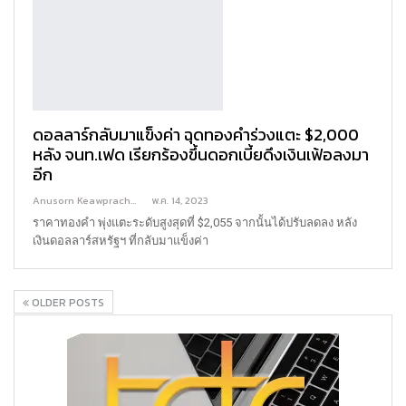
ดอลลาร์กลับมาแข็งค่า ฉุดทองคำร่วงแตะ $2,000
หลัง จนท.เฟด เรียกร้องขึ้นดอกเบี้ยดึงเงินเฟ้อลงมา
อีก
Anusorn Keawprachant
พ.ค. 14, 2023
ราคาทองคำ พุ่งแตะระดับสูงสุดที่ $2,055 จากนั้นได้ปรับลดลง หลัง
เงินดอลลาร์สหรัฐฯ ที่กลับมาแข็งค่า
OLDER POSTS