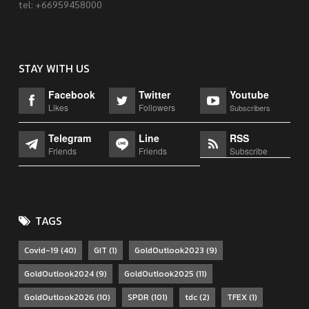
tel: +66959458000
STAY WITH US
Facebook
Twitter
Youtube
Likes
Followers
Subscribers
Telegram
Line
RSS
Friends
Friends
Subscribe
TAGS
Covid-19
(40)
GIT
(1)
GoldOutlook2023
(9)
GoldOutlook2024
(9)
GoldOutlook2025
(11)
GoldOutlook2026
(10)
SPDR
(101)
tdc
(2)
TFEX
(1)