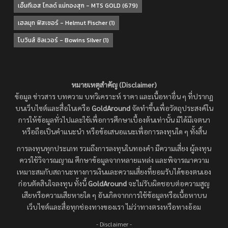
เอ็มทีเอส โกลด์ แม่ทองสุก - MTS GOLD
(679)
เฮลมุท ฟิสเชอร์ - Helmut Fischer
(1)
โบวินส์ ซิลเวอร์ - Bowins Silver
(1)
หมายเหตุสำคัญ (Disclaimer)
ข้อมูล ข่าวสาร บทความ บทวิเคราะห์ ราคา และเนื้อหาอื่น ๆ ที่ปรากฏ
บนเว็บไซต์และสื่อในเครือ
GoldAround
จัดทำขึ้นเพื่อวัตถุประสงค์ใน
การให้ข้อมูลทั่วไปและใช้เพื่อการศึกษาเบื้องต้นเท่านั้น มิได้มีเจตนา
หรือถือเป็นคำแนะนำ หรือข้อเสนอแนะเพื่อการลงทุนใด ๆ ทั้งสิ้น
การลงทุนทุกประเภท รวมถึงการลงทุนในทองคำ มีความเสี่ยง ผู้ลงทุน
ควรใช้วิจารณญาณ ศึกษาข้อมูลจากหลายแหล่ง และพิจารณาความ
เหมาะสมกับสถานะทางการเงินและความเสี่ยงที่ยอมรับได้ของตนเอง
ก่อนตัดสินใจลงทุน ทั้งนี้
GoldAround
จะไม่รับผิดชอบต่อความสูญ
เสียหรือความเสียหายใด ๆ อันเกิดจากการใช้ข้อมูลหรือเนื้อหาบน
เว็บไซต์และสื่อทุกช่องทางของเรา ไม่ว่าทางตรงหรือทางอ้อม
- Disclaimer -