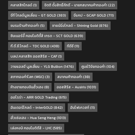
คลาสสิกโกลด์
(1)
จิตติ ตั้งสิทธิ์ภักดี - นายกสมาคมค้าทองคำ
(22)
จีที โกลด์บูลเลี่ยน - GT GOLD
(383)
จีแคป - GCAP GOLD
(711)
ชมรมร้านค้าทองคำ
(5)
ชายน์นิ่งโกลด์ - Shining Gold
(876)
ซินเนอร์จี้ คอมโมดิตี้ส์ เทรด - SCT GOLD
(639)
ที.ดี.ซี.โกลด์ - TDC GOLD
(438)
ทีดีซี
(11)
บลป.คลาสสิก ออสสิริส - CAF
(1)
วายแอลจี บูลเลี่ยน - YLG Bullion
(1476)
ศูนย์วิจัยทองคำ
(104)
สภาทองคำโลก (WGC)
(3)
สมาคมค้าทองคำ
(38)
ห้างขายทองจินฮั้วเฮง
(8)
ออสสิริส - Ausiris
(1031)
ออโรร่า - ARR GOLD Trading
(615)
อินเตอร์โกลด์ - InterGOLD
(842)
อินโฟเควสท์
(11)
ฮั่วเซ่งเฮง - Hua Seng Heng
(1013)
เล่งหงษ์ คอมโมดิตีส์ - LHC
(585)