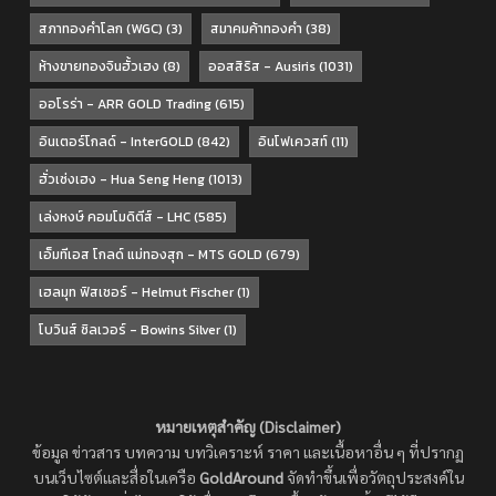
สภาทองคำโลก (WGC)
(3)
สมาคมค้าทองคำ
(38)
ห้างขายทองจินฮั้วเฮง
(8)
ออสสิริส - Ausiris
(1031)
ออโรร่า - ARR GOLD Trading
(615)
อินเตอร์โกลด์ - InterGOLD
(842)
อินโฟเควสท์
(11)
ฮั่วเซ่งเฮง - Hua Seng Heng
(1013)
เล่งหงษ์ คอมโมดิตีส์ - LHC
(585)
เอ็มทีเอส โกลด์ แม่ทองสุก - MTS GOLD
(679)
เฮลมุท ฟิสเชอร์ - Helmut Fischer
(1)
โบวินส์ ซิลเวอร์ - Bowins Silver
(1)
หมายเหตุสำคัญ (Disclaimer)
ข้อมูล ข่าวสาร บทความ บทวิเคราะห์ ราคา และเนื้อหาอื่น ๆ ที่ปรากฏ
บนเว็บไซต์และสื่อในเครือ
GoldAround
จัดทำขึ้นเพื่อวัตถุประสงค์ใน