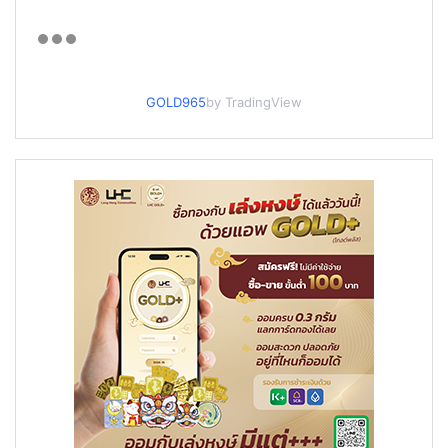
GOLD965
by TradingView