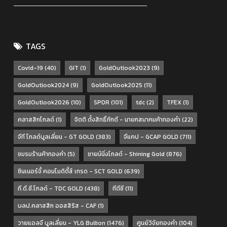
TAGS
Covid-19
(40)
GIT
(1)
GoldOutlook2023
(9)
GoldOutlook2024
(9)
GoldOutlook2025
(11)
GoldOutlook2026
(10)
SPDR
(101)
tdc
(2)
TFEX
(1)
คลาสสิกโกลด์
(1)
จิตติ ตั้งสิทธิ์ภักดี - นายกสมาคมค้าทองคำ
(22)
จีที โกลด์บูลเลี่ยน - GT GOLD
(383)
จีแคป - GCAP GOLD
(711)
ชมรมร้านค้าทองคำ
(5)
ชายน์นิ่งโกลด์ - Shining Gold
(876)
ซินเนอร์จี้ คอมโมดิตี้ส์ เทรด - SCT GOLD
(639)
ที.ดี.ซี.โกลด์ - TDC GOLD
(438)
ทีดีซี
(11)
บลป.คลาสสิก ออสสิริส - CAF
(1)
วายแอลจี บูลเลี่ยน - YLG Bullion
(1476)
ศูนย์วิจัยทองคำ
(104)