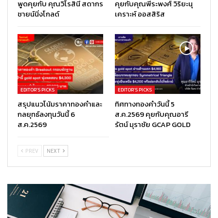
พูดคุยกับ คุณวิโรสินี สดากร
คุยกับคุณพีระพงศ์ วิริยะนุ
ชายน์นิ่งโกลด์
เคราะห์ ออสสิริส
EDITOR’S PICKS
EDITOR’S PICKS
สรุปแนวโน้มราคาทองคำและ
ทิศทางทองคำวันนี้ 5
กลยุทธ์ลงทุนวันนี้ 6
ส.ค.2569 คุยกับคุณอารี
ส.ค.2569
รัตน์ มุราชัย GCAP GOLD
PREV
NEXT