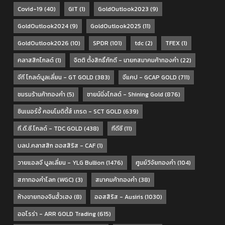
Covid-19
(40)
GIT
(1)
GoldOutlook2023
(9)
GoldOutlook2024
(9)
GoldOutlook2025
(11)
GoldOutlook2026
(10)
SPDR
(101)
tdc
(2)
TFEX
(1)
คลาสสิกโกลด์
(1)
จิตติ ตั้งสิทธิ์ภักดี - นายกสมาคมค้าทองคำ
(22)
จีที โกลด์บูลเลี่ยน - GT GOLD
(383)
จีแคป - GCAP GOLD
(711)
ชมรมร้านค้าทองคำ
(5)
ชายน์นิ่งโกลด์ - Shining Gold
(876)
ซินเนอร์จี้ คอมโมดิตี้ส์ เทรด - SCT GOLD
(639)
ที.ดี.ซี.โกลด์ - TDC GOLD
(438)
ทีดีซี
(11)
บลป.คลาสสิก ออสสิริส - CAF
(1)
วายแอลจี บูลเลี่ยน - YLG Bullion
(1476)
ศูนย์วิจัยทองคำ
(104)
สภาทองคำโลก (WGC)
(3)
สมาคมค้าทองคำ
(38)
ห้างขายทองจินฮั้วเฮง
(8)
ออสสิริส - Ausiris
(1030)
ออโรร่า - ARR GOLD Trading
(615)