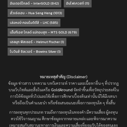
อินเตอร์โกลด์ - InterGOLD
(842)
อินโฟเควสท์
(11)
ฮั่วเซ่งเฮง - Hua Seng Heng
(1013)
เล่งหงษ์ คอมโมดิตีส์ - LHC
(585)
เอ็มทีเอส โกลด์ แม่ทองสุก - MTS GOLD
(679)
เฮลมุท ฟิสเชอร์ - Helmut Fischer
(1)
โบวินส์ ซิลเวอร์ - Bowins Silver
(1)
หมายเหตุสำคัญ (Disclaimer)
ข้อมูล ข่าวสาร บทความ บทวิเคราะห์ ราคา และเนื้อหาอื่น ๆ ที่ปรากฏ
บนเว็บไซต์และสื่อในเครือ
GoldAround
จัดทำขึ้นเพื่อวัตถุประสงค์ใน
การให้ข้อมูลทั่วไปและใช้เพื่อการศึกษาเบื้องต้นเท่านั้น มิได้มีเจตนา
หรือถือเป็นคำแนะนำ หรือข้อเสนอแนะเพื่อการลงทุนใด ๆ ทั้งสิ้น
การลงทุนทุกประเภท รวมถึงการลงทุนในทองคำ มีความเสี่ยง ผู้ลงทุน
ควรใช้วิจารณญาณ ศึกษาข้อมูลจากหลายแหล่ง และพิจารณาความ
เหมาะสมกับสถานะทางการเงินและความเสี่ยงที่ยอมรับได้ของตนเอง