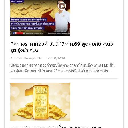
ทิศทางราคาทองคำวันนี้ 17 ก.ค.69 พูดคุยกับ คุณว
รุต รุ่งขำ YLG
Anusorn Keawprachant
ก.ค. 17, 2026
ปัจจัยลบถล่มราคาทองคำรอบทิศทาง ราคาน้ำมันดีด-หนุน FED ขึ้น
ดบ.สู้เงินเฟ้อ ขณะที่ “ซิลเวอร์” ร่วงแรงทำนิวโลว์
คุณ วรุต รุ่งขํา
…