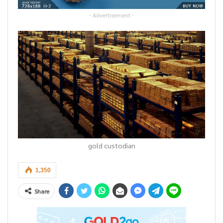
- Advertisement -
gold custodian
1,350
Share