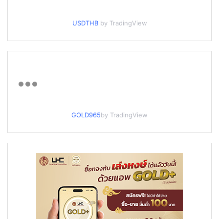
USDTHB
by TradingView
GOLD965
by TradingView