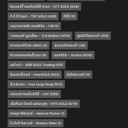
ซินเนอร์จี้ คอมโมดิตี้ส์ เทรด - SCT GOLD
(639)
ที.ดี.ซี.โกลด์ - TDC GOLD
(438)
ทีดีซี
(11)
บลป.คลาสสิก ออสสิริส - CAF
(1)
วายแอลจี บูลเลี่ยน - YLG Bullion
(1476)
ศูนย์วิจัยทองคำ
(104)
สภาทองคำโลก (WGC)
(3)
สมาคมค้าทองคำ
(38)
ห้างขายทองจินฮั้วเฮง
(8)
ออสสิริส - Ausiris
(1030)
ออโรร่า - ARR GOLD Trading
(615)
อินเตอร์โกลด์ - InterGOLD
(842)
อินโฟเควสท์
(11)
ฮั่วเซ่งเฮง - Hua Seng Heng
(1013)
เล่งหงษ์ คอมโมดิตีส์ - LHC
(585)
เอ็มทีเอส โกลด์ แม่ทองสุก - MTS GOLD
(679)
เฮลมุท ฟิสเชอร์ - Helmut Fischer
(1)
โบวินส์ ซิลเวอร์ - Bowins Silver
(1)