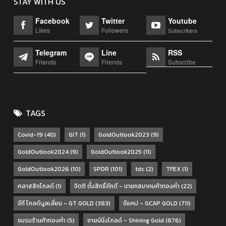
STAY WITH US
Facebook
Twitter
Youtube
Likes
Followers
Subscribers
Telegram
Line
RSS
Friends
Friends
Subscribe
TAGS
Covid-19
(40)
GIT
(1)
GoldOutlook2023
(9)
GoldOutlook2024
(9)
GoldOutlook2025
(11)
GoldOutlook2026
(10)
SPDR
(101)
tdc
(2)
TFEX
(1)
คลาสสิกโกลด์
(1)
จิตติ ตั้งสิทธิ์ภักดี - นายกสมาคมค้าทองคำ
(22)
จีที โกลด์บูลเลี่ยน - GT GOLD
(383)
จีแคป - GCAP GOLD
(711)
ชมรมร้านค้าทองคำ
(5)
ชายน์นิ่งโกลด์ - Shining Gold
(876)