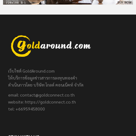
เว็บไซต์ GoldAround.com
ให้บริการข้อมูลข่าวสารการลงทุนทองคำ
ดำเนินการโดย บริษัท โกลด์ คอนเน็คท์ จำกัด
email:
contact@goldconnect.co.th
website: https://goldconnect.co.th
tel: +66959458000