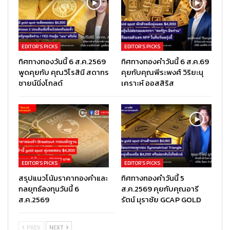
EDITOR’S PICKS
EDITOR’S PICKS
ทิศทางทองวันนี้ 6 ส.ค.2569
ทิศทางทองคำวันนี้ 6 ส.ค.69
พูดคุยกับ คุณวิโรสินี สดากร
คุยกับคุณพีระพงศ์ วิริยะนุ
ชายน์นิ่งโกลด์
เคราะห์ ออสสิริส
EDITOR’S PICKS
EDITOR’S PICKS
สรุปแนวโน้มราคาทองคำและ
ทิศทางทองคำวันนี้ 5
กลยุทธ์ลงทุนวันนี้ 6
ส.ค.2569 คุยกับคุณอารี
ส.ค.2569
รัตน์ มุราชัย GCAP GOLD
PREV
NEXT