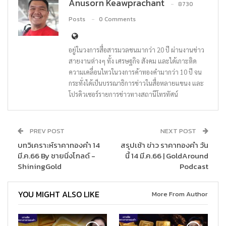
Anusorn Keawprachant
8730
Posts
0 Comments
อยู่ในวงการสื่อสารมวลชนมากว่า 20 ปี ผ่านงานข่าว
สายงานต่างๆ ทั้ง เศรษฐกิจ สังคม และได้เกาะติด
ความเคลื่อนไหวในวงการค้าทองคำมากว่า 10 ปี จน
กระทั่งได้เป็นบรรณาธิการข่าวในสื่อหลายแขนง และ
โปรดิวเซอร์รายการข่าวทางสถานีโทรทัศน์
PREV POST
NEXT POST
บทวิเคราะห์ราคาทองคำ 14
สรุปเช้า ข่าว ราคาทองคำ วัน
มี.ค.66 By ชายนิ่งโกลด์ -
นี้ 14 มี.ค.66 | GoldAround
ShiningGold
Podcast
YOU MIGHT ALSO LIKE
More From Author