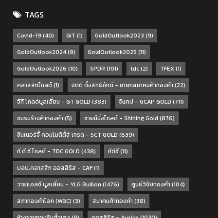
TAGS
Covid-19
(40)
GIT
(1)
GoldOutlook2023
(9)
GoldOutlook2024
(9)
GoldOutlook2025
(11)
GoldOutlook2026
(10)
SPDR
(101)
tdc
(2)
TFEX
(1)
คลาสสิกโกลด์
(1)
จิตติ ตั้งสิทธิ์ภักดี - นายกสมาคมค้าทองคำ
(22)
จีที โกลด์บูลเลี่ยน - GT GOLD
(383)
จีแคป - GCAP GOLD
(711)
ชมรมร้านค้าทองคำ
(5)
ชายน์นิ่งโกลด์ - Shining Gold
(876)
ซินเนอร์จี้ คอมโมดิตี้ส์ เทรด - SCT GOLD
(639)
ที.ดี.ซี.โกลด์ - TDC GOLD
(438)
ทีดีซี
(11)
บลป.คลาสสิก ออสสิริส - CAF
(1)
วายแอลจี บูลเลี่ยน - YLG Bullion
(1476)
ศูนย์วิจัยทองคำ
(104)
สภาทองคำโลก (WGC)
(3)
สมาคมค้าทองคำ
(38)
ห้างขายทองจินฮั้วเฮง
(8)
ออสสิริส - Ausiris
(1030)