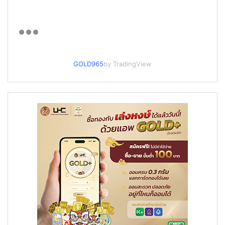
GOLD965
by TradingView