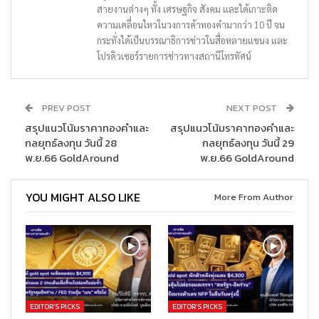
สายงานต่างๆ ทั้ง เศรษฐกิจ สังคม และได้เกาะติด
ความเคลื่อนไหวในวงการค้าทองคำมากว่า 10 ปี จน
กระทั่งได้เป็นบรรณาธิการข่าวในสื่อหลายแขนง และ
โปรดิวเซอร์รายการข่าวทางสถานีโทรทัศน์
PREV POST
NEXT POST
สรุปแนวโน้มราคาทองคำและ
สรุปแนวโน้มราคาทองคำและ
กลยุทธ์ลงทุน วันนี้ 28
กลยุทธ์ลงทุน วันนี้ 29
พ.ย.66 GoldAround
พ.ย.66 GoldAround
YOU MIGHT ALSO LIKE
More From Author
EDITOR’S PICKS
EDITOR’S PICKS