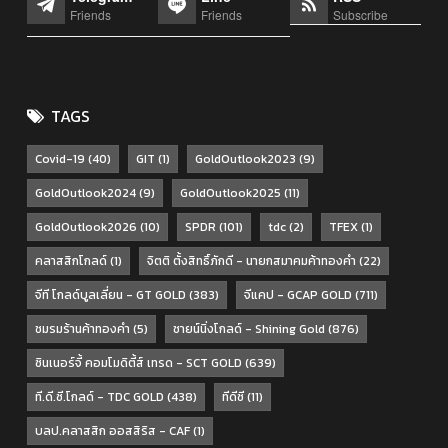
Friends
Friends
Subscribe
TAGS
Covid-19
(40)
GIT
(1)
GoldOutlook2023
(9)
GoldOutlook2024
(9)
GoldOutlook2025
(11)
GoldOutlook2026
(10)
SPDR
(101)
tdc
(2)
TFEX
(1)
คลาสสิกโกลด์
(1)
จิตติ ตั้งสิทธิ์ภักดี - นายกสมาคมค้าทองคำ
(22)
จีที โกลด์บูลเลี่ยน - GT GOLD
(383)
จีแคป - GCAP GOLD
(711)
ชมรมร้านค้าทองคำ
(5)
ชายน์นิ่งโกลด์ - Shining Gold
(876)
ซินเนอร์จี้ คอมโมดิตี้ส์ เทรด - SCT GOLD
(639)
ที.ดี.ซี.โกลด์ - TDC GOLD
(438)
ทีดีซี
(11)
บลป.คลาสสิก ออสสิริส - CAF
(1)