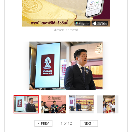
- Advertisement -
PREV
NEXT
1
of
12