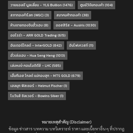
วายแอลจี บูลเลี่ยน - YLG Bullion
(1476)
ศูนย์วิจัยทองคำ
(104)
สภาทองคำโลก (WGC)
(3)
สมาคมค้าทองคำ
(38)
ห้างขายทองจินฮั้วเฮง
(8)
ออสสิริส - Ausiris
(1030)
ออโรร่า - ARR GOLD Trading
(615)
อินเตอร์โกลด์ - InterGOLD
(842)
อินโฟเควสท์
(11)
ฮั่วเซ่งเฮง - Hua Seng Heng
(1013)
เล่งหงษ์ คอมโมดิตีส์ - LHC
(585)
เอ็มทีเอส โกลด์ แม่ทองสุก - MTS GOLD
(679)
เฮลมุท ฟิสเชอร์ - Helmut Fischer
(1)
โบวินส์ ซิลเวอร์ - Bowins Silver
(1)
หมายเหตุสำคัญ (Disclaimer)
ข้อมูล ข่าวสาร บทความ บทวิเคราะห์ ราคา และเนื้อหาอื่น ๆ ที่ปรากฏ