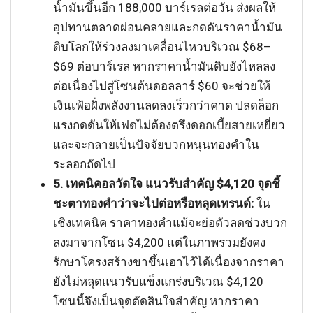
น้ำมันขึ้นอีก 188,000 บาร์เรลต่อวัน ส่งผลให้
อุปทานตลาดผ่อนคลายและกดดันราคาน้ำมัน
ดิบโลกให้ร่วงลงมาเคลื่อนไหวบริเวณ $68–
$69 ต่อบาร์เรล หากราคาน้ำมันดิบยังไหลลง
ต่อเนื่องไปสู่โซนต้นดอลลาร์ $60 จะช่วยให้
เงินเฟ้อฝั่งพลังงานลดลงเร็วกว่าคาด ปลดล็อก
แรงกดดันให้เฟดไม่ต้องตรึงดอกเบี้ยสายเหยี่ยว
และจะกลายเป็นปัจจัยบวกหนุนทองคำใน
ระลอกถัดไป
5. เทคนิคอลวัดใจ แนวรับสำคัญ $4,120 จุดชี้
ชะตาทองคำว่าจะไปต่อหรือหลุดเทรนด์:
ใน
เชิงเทคนิค ราคาทองคำแม้จะย่อตัวลดช่วงบวก
ลงมาจากโซน $4,200 แต่ในภาพรวมยังคง
รักษาโครงสร้างขาขึ้นเอาไว้ได้เนื่องจากราคา
ยังไม่หลุดแนวรับแข็งแกร่งบริเวณ $4,120
โซนนี้จึงเป็นจุดตัดสินใจสำคัญ หากราคา