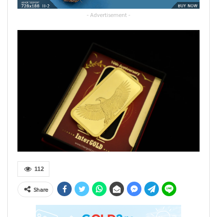
- Advertisement -
112
Share