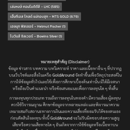
เล่งหงษ์ คอมโมดิตีส์ - LHC
(585)
เอ็มทีเอส โกลด์ แม่ทองสุก - MTS GOLD
(679)
เฮลมุท ฟิสเชอร์ - Helmut Fischer
(1)
โบวินส์ ซิลเวอร์ - Bowins Silver
(1)
หมายเหตุสำคัญ (Disclaimer)
ข้อมูล ข่าวสาร บทความ บทวิเคราะห์ ราคา และเนื้อหาอื่น ๆ ที่ปรากฏ
บนเว็บไซต์และสื่อในเครือ
GoldAround
จัดทำขึ้นเพื่อวัตถุประสงค์ใน
การให้ข้อมูลทั่วไปและใช้เพื่อการศึกษาเบื้องต้นเท่านั้น มิได้มีเจตนา
หรือถือเป็นคำแนะนำ หรือข้อเสนอแนะเพื่อการลงทุนใด ๆ ทั้งสิ้น
การลงทุนทุกประเภท รวมถึงการลงทุนในทองคำ มีความเสี่ยง ผู้ลงทุน
ควรใช้วิจารณญาณ ศึกษาข้อมูลจากหลายแหล่ง และพิจารณาความ
เหมาะสมกับสถานะทางการเงินและความเสี่ยงที่ยอมรับได้ของตนเอง
ก่อนตัดสินใจลงทุน ทั้งนี้
GoldAround
จะไม่รับผิดชอบต่อความสูญ
เสียหรือความเสียหายใด ๆ อันเกิดจากการใช้ข้อมูลหรือเนื้อหาบน