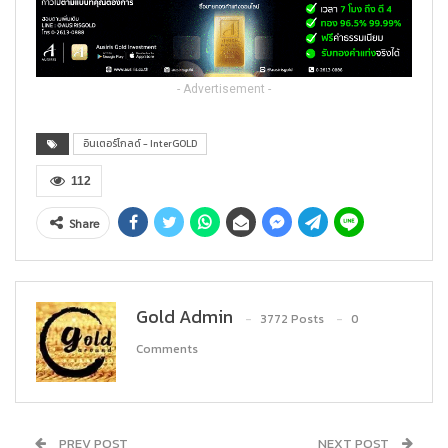
- Advertisement -
อินเตอร์โกลด์ - InterGOLD
112
Share
Gold Admin
3772 Posts
0
Comments
PREV POST
NEXT POST