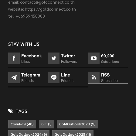
email:
contact@goldconnect.co.th
website: https://goldconnect.co.th
tel: +66959458000
STAY WITH US
Facebook
Twitter
69,200
Likes
Followers
Subscribers
Telegram
Line
RSS
Friends
Friends
Subscribe
TAGS
Covid-19
(40)
GIT
(1)
GoldOutlook2023
(9)
GoldOutlook2024
(9)
GoldOutlook2025
(11)