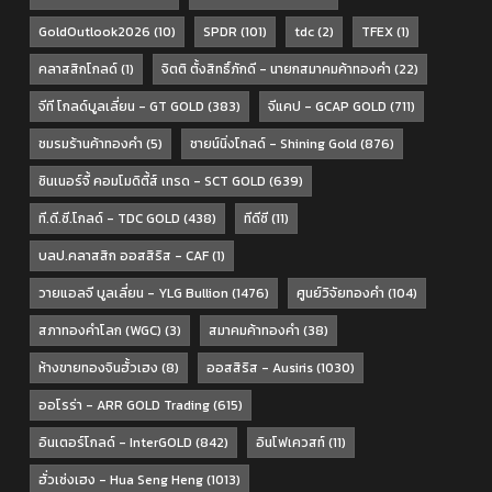
GoldOutlook2026
(10)
SPDR
(101)
tdc
(2)
TFEX
(1)
คลาสสิกโกลด์
(1)
จิตติ ตั้งสิทธิ์ภักดี - นายกสมาคมค้าทองคำ
(22)
จีที โกลด์บูลเลี่ยน - GT GOLD
(383)
จีแคป - GCAP GOLD
(711)
ชมรมร้านค้าทองคำ
(5)
ชายน์นิ่งโกลด์ - Shining Gold
(876)
ซินเนอร์จี้ คอมโมดิตี้ส์ เทรด - SCT GOLD
(639)
ที.ดี.ซี.โกลด์ - TDC GOLD
(438)
ทีดีซี
(11)
บลป.คลาสสิก ออสสิริส - CAF
(1)
วายแอลจี บูลเลี่ยน - YLG Bullion
(1476)
ศูนย์วิจัยทองคำ
(104)
สภาทองคำโลก (WGC)
(3)
สมาคมค้าทองคำ
(38)
ห้างขายทองจินฮั้วเฮง
(8)
ออสสิริส - Ausiris
(1030)
ออโรร่า - ARR GOLD Trading
(615)
อินเตอร์โกลด์ - InterGOLD
(842)
อินโฟเควสท์
(11)
ฮั่วเซ่งเฮง - Hua Seng Heng
(1013)