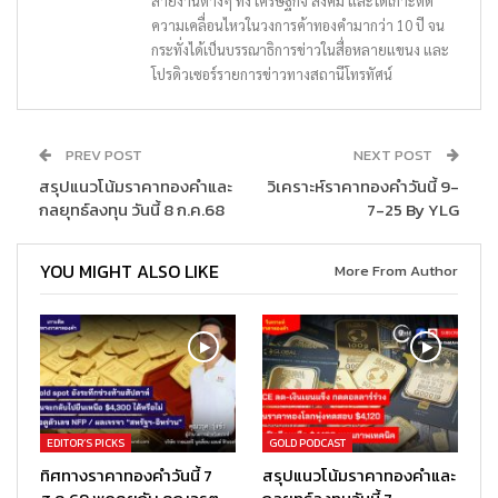
สายงานต่างๆ ทั้ง เศรษฐกิจ สังคม และได้เกาะติด
ความเคลื่อนไหวในวงการค้าทองคำมากว่า 10 ปี จน
กระทั่งได้เป็นบรรณาธิการข่าวในสื่อหลายแขนง และ
โปรดิวเซอร์รายการข่าวทางสถานีโทรทัศน์
PREV POST
NEXT POST
สรุปแนวโน้มราคาทองคำและ
วิเคราะห์ราคาทองคำวันนี้ 9-
กลยุทธ์ลงทุน วันนี้ 8 ก.ค.68
7-25 By YLG
YOU MIGHT ALSO LIKE
More From Author
EDITOR’S PICKS
GOLD PODCAST
ทิศทางราคาทองคำวันนี้ 7
สรุปแนวโน้มราคาทองคำและ