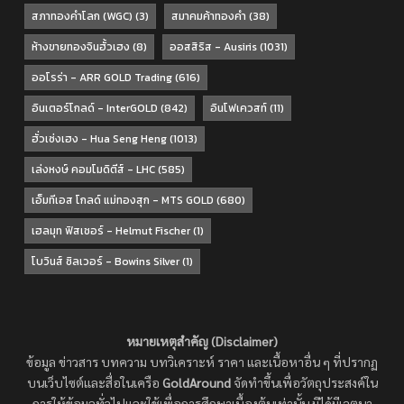
สภาทองคำโลก (WGC)
(3)
สมาคมค้าทองคำ
(38)
ห้างขายทองจินฮั้วเฮง
(8)
ออสสิริส - Ausiris
(1031)
ออโรร่า - ARR GOLD Trading
(616)
อินเตอร์โกลด์ - InterGOLD
(842)
อินโฟเควสท์
(11)
ฮั่วเซ่งเฮง - Hua Seng Heng
(1013)
เล่งหงษ์ คอมโมดิตีส์ - LHC
(585)
เอ็มทีเอส โกลด์ แม่ทองสุก - MTS GOLD
(680)
เฮลมุท ฟิสเชอร์ - Helmut Fischer
(1)
โบวินส์ ซิลเวอร์ - Bowins Silver
(1)
หมายเหตุสำคัญ (Disclaimer)
ข้อมูล ข่าวสาร บทความ บทวิเคราะห์ ราคา และเนื้อหาอื่น ๆ ที่ปรากฏ
บนเว็บไซต์และสื่อในเครือ
GoldAround
จัดทำขึ้นเพื่อวัตถุประสงค์ใน
การให้ข้อมูลทั่วไปและใช้เพื่อการศึกษาเบื้องต้นเท่านั้น มิได้มีเจตนา