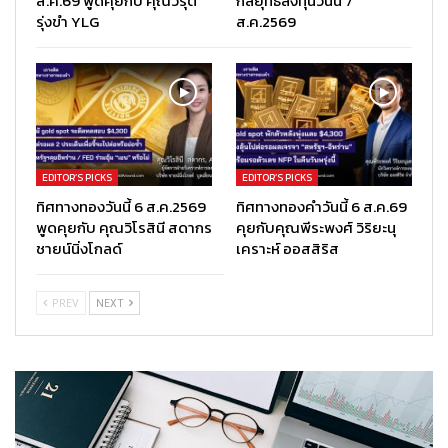
ส.ค.69 พูดคุยกับ คุณวรุต
กลยุทธ์ลงทุนวันนี้ 7
รุ่งขำ YLG
ส.ค.2569
EDITOR’S PICKS
EDITOR’S PICKS
ทิศทางทองวันนี้ 6 ส.ค.2569
ทิศทางทองคำวันนี้ 6 ส.ค.69
พูดคุยกับ คุณวิโรสินี สดากร
คุยกับคุณพีระพงศ์ วิริยะนุ
ชายน์นิ่งโกลด์
เคราะห์ ออสสิริส
PREV
NEXT