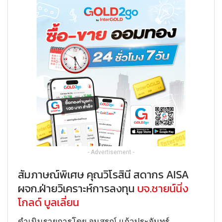
- Advertisement -
สัมภาษณ์พิเศษ คุณวิโรสินี สดากร AISA
ผจก.ฝ่ายวิเคราะห์การลงทุน
บจ.ชายน์นิ่ง
โกลด์ บูลเลี่ยน
ดำเนินรายการโดย อนุสรณ์ แก้วประจันทร์