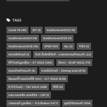
TAGS
Covid-19
(40)
GIT
(1)
GoldOutlook2023
(9)
GoldOutlook2024
(9)
GoldOutlook2025
(11)
GoldOutlook2026
(10)
SPDR
(101)
tdc
(2)
TFEX
(1)
คลาสสิกโกลด์
(1)
จิตติ ตั้งสิทธิ์ภักดี - นายกสมาคมค้าทองคำ
(22)
จีที โกลด์บูลเลี่ยน - GT GOLD
(383)
จีแคป - GCAP GOLD
(711)
ชมรมร้านค้าทองคำ
(5)
ชายน์นิ่งโกลด์ - Shining Gold
(876)
ซินเนอร์จี้ คอมโมดิตี้ส์ เทรด - SCT GOLD
(639)
ที.ดี.ซี.โกลด์ - TDC GOLD
(438)
ทีดีซี
(11)
บลป.คลาสสิก ออสสิริส - CAF
(1)
วายแอลจี บูลเลี่ยน - YLG Bullion
(1477)
ศูนย์วิจัยทองคำ
(104)