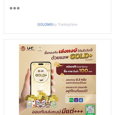
GOLD965
by TradingView