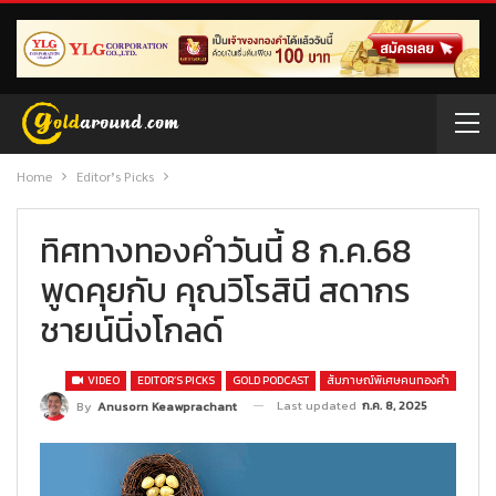
Home
Editor’s Picks
ทิศทางทองคำวันนี้ 8 ก.ค.68
พูดคุยกับ คุณวิโรสินี สดากร
ชายน์นิ่งโกลด์
VIDEO
EDITOR’S PICKS
GOLD PODCAST
สัมภาษณ์พิเศษคนทองคำ
Last updated
ก.ค. 8, 2025
By
Anusorn Keawprachant