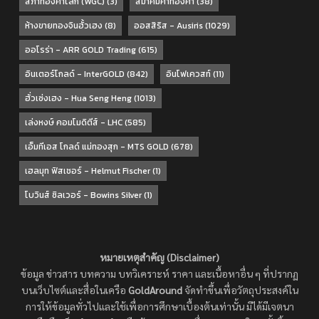
สภาทองคำโลก (WGC)
(3)
สมาคมค้าทองคำ
(38)
ห้างขายทองจินฮั้วเฮง
(8)
ออสสิริส - Ausiris
(1029)
ออโรร่า - ARR GOLD Trading
(615)
อินเตอร์โกลด์ - InterGOLD
(842)
อินโฟเควสท์
(11)
ฮั่วเซ่งเฮง - Hua Seng Heng
(1013)
เล่งหงษ์ คอมโมดิตีส์ - LHC
(585)
เอ็มทีเอส โกลด์ แม่ทองสุก - MTS GOLD
(678)
เฮลมุท ฟิสเชอร์ - Helmut Fischer
(1)
โบวินส์ ซิลเวอร์ - Bowins Silver
(1)
หมายเหตุสำคัญ (Disclaimer)
ข้อมูล ข่าวสาร บทความ บทวิเคราะห์ ราคา และเนื้อหาอื่น ๆ ที่ปรากฏ
บนเว็บไซต์และสื่อในเครือ
GoldAround
จัดทำขึ้นเพื่อวัตถุประสงค์ใน
การให้ข้อมูลทั่วไปและใช้เพื่อการศึกษาเบื้องต้นเท่านั้น มิได้มีเจตนา