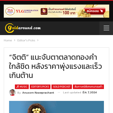
Home
Editor’s Picks
“จิตติ” แนะจับตาตลาดทองคำ
ใกล้ชิด หลังราคาพุ่งแรงและเร็ว
เกินต้าน
MUSIC
EDITOR’S PICKS
GOLD PODCAST
สัมภาษณ์พิเศษคนทองคำ
Last updated
มี.ค. 7, 2024
By
Anusorn Keawprachant