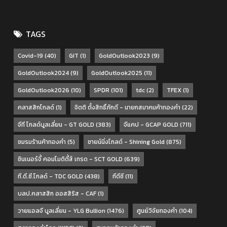
TAGS
Covid-19
(40)
GIT
(1)
GoldOutlook2023
(9)
GoldOutlook2024
(9)
GoldOutlook2025
(11)
GoldOutlook2026
(10)
SPDR
(101)
tdc
(2)
TFEX
(1)
คลาสสิกโกลด์
(1)
จิตติ ตั้งสิทธิ์ภักดี - นายกสมาคมค้าทองคำ
(22)
จีที โกลด์บูลเลี่ยน - GT GOLD
(383)
จีแคป - GCAP GOLD
(711)
ชมรมร้านค้าทองคำ
(5)
ชายน์นิ่งโกลด์ - Shining Gold
(875)
ซินเนอร์จี้ คอมโมดิตี้ส์ เทรด - SCT GOLD
(639)
ที.ดี.ซี.โกลด์ - TDC GOLD
(438)
ทีดีซี
(11)
บลป.คลาสสิก ออสสิริส - CAF
(1)
วายแอลจี บูลเลี่ยน - YLG Bullion
(1476)
ศูนย์วิจัยทองคำ
(104)