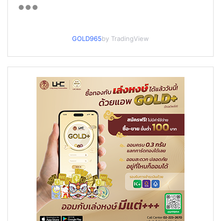
GOLD965
by TradingView