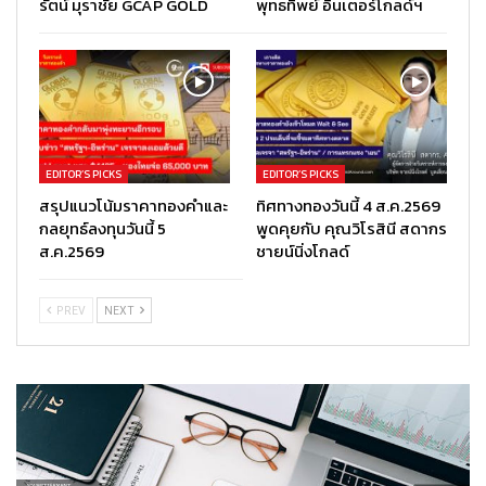
รัตน์ มุราชัย GCAP GOLD
พุทธทิพย์ อินเตอร์โกลด์ฯ
EDITOR’S PICKS
EDITOR’S PICKS
สรุปแนวโน้มราคาทองคำและ
ทิศทางทองวันนี้ 4 ส.ค.2569
กลยุทธ์ลงทุนวันนี้ 5
พูดคุยกับ คุณวิโรสินี สดากร
ส.ค.2569
ชายน์นิ่งโกลด์
PREV
NEXT