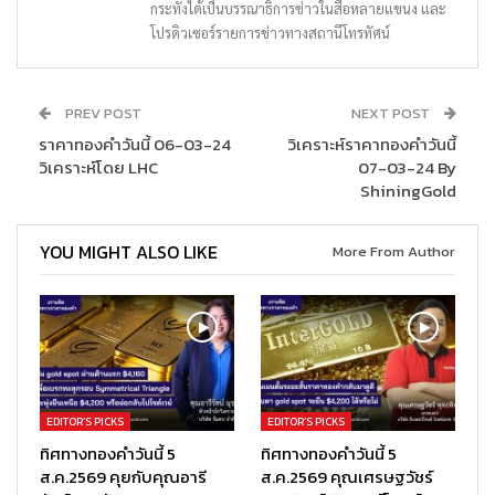
กระทั่งได้เป็นบรรณาธิการข่าวในสื่อหลายแขนง และ
โปรดิวเซอร์รายการข่าวทางสถานีโทรทัศน์
PREV POST
NEXT POST
ราคาทองคำวันนี้ 06-03-24
วิเคราะห์ราคาทองคำวันนี้
วิเคราะห์โดย LHC
07-03-24 By
ShiningGold
YOU MIGHT ALSO LIKE
More From Author
EDITOR’S PICKS
EDITOR’S PICKS
ทิศทางทองคำวันนี้ 5
ทิศทางทองคำวันนี้ 5
ส.ค.2569 คุยกับคุณอารี
ส.ค.2569 คุณเศรษฐวัชร์