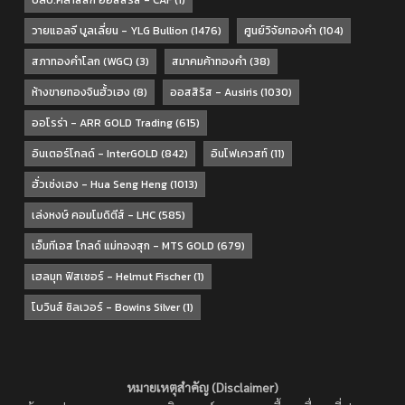
บลป.คลาสสิก ออสสิริส - CAF
(1)
วายแอลจี บูลเลี่ยน - YLG Bullion
(1476)
ศูนย์วิจัยทองคำ
(104)
สภาทองคำโลก (WGC)
(3)
สมาคมค้าทองคำ
(38)
ห้างขายทองจินฮั้วเฮง
(8)
ออสสิริส - Ausiris
(1030)
ออโรร่า - ARR GOLD Trading
(615)
อินเตอร์โกลด์ - InterGOLD
(842)
อินโฟเควสท์
(11)
ฮั่วเซ่งเฮง - Hua Seng Heng
(1013)
เล่งหงษ์ คอมโมดิตีส์ - LHC
(585)
เอ็มทีเอส โกลด์ แม่ทองสุก - MTS GOLD
(679)
เฮลมุท ฟิสเชอร์ - Helmut Fischer
(1)
โบวินส์ ซิลเวอร์ - Bowins Silver
(1)
หมายเหตุสำคัญ (Disclaimer)