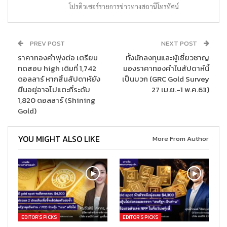
โปรดิวเซอร์รายการข่าวทางสถานีโทรทัศน์
PREV POST
NEXT POST
ราคาทองคำพุ่งต่อ เตรียม
ทั้งนักลงทุนและผู้เชี่ยวชาญ
ทดสอบ high เดิมที่ 1,742
มองราคาทองคำในสัปดาห์นี้
ดอลลาร์ หากสิ้นสัปดาห์ยัง
เป็นบวก (GRC Gold Survey
ยืนอยู่อาจไปแตะที่ระดับ
27 เม.ย.-1 พ.ค.63)
1,820 ดอลลาร์ (Shining
Gold)
YOU MIGHT ALSO LIKE
More From Author
EDITOR’S PICKS
EDITOR’S PICKS