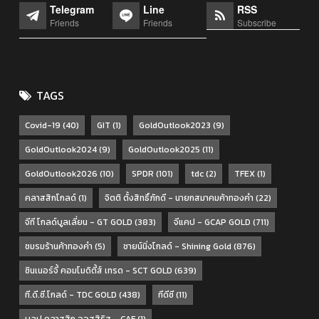
Telegram
Line
RSS
Friends
Friends
Subscribe
TAGS
Covid-19
(40)
GIT
(1)
GoldOutlook2023
(9)
GoldOutlook2024
(9)
GoldOutlook2025
(11)
GoldOutlook2026
(10)
SPDR
(101)
tdc
(2)
TFEX
(1)
คลาสสิกโกลด์
(1)
จิตติ ตั้งสิทธิ์ภักดี - นายกสมาคมค้าทองคำ
(22)
จีที โกลด์บูลเลี่ยน - GT GOLD
(383)
จีแคป - GCAP GOLD
(711)
ชมรมร้านค้าทองคำ
(5)
ชายน์นิ่งโกลด์ - Shining Gold
(876)
ซินเนอร์จี้ คอมโมดิตี้ส์ เทรด - SCT GOLD
(639)
ที.ดี.ซี.โกลด์ - TDC GOLD
(438)
ทีดีซี
(11)