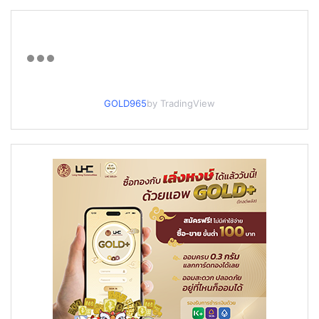
GOLD965
by TradingView