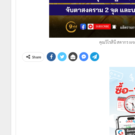
คุณวิโรสินี สดากร ผจ
Share