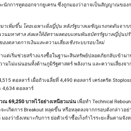
ละนักการทูตออกจากยูเครน ซึ่งถูกมองว่าอาจเป็นสัญญาณของ
าเพิ่มขึ้น โดยเฉพาะฝั่งญี่ปุ่น หลังรัฐบาลเผชิญแรงกดดันจากภ
นวนมหาศาล ส่งผลให้อัตราผลตอบแทนพันธบัตรรัฐบาลญี่ปุ่นปรับ
รภาพของตลาดการเงินและความเสี่ยงเชิงระบบรอบใหม่
คำแต่เริ่มช่วยสร้างแรงซื้อในฐานะสินทรัพย์ปลอดภัยกลับเข้าม
ามไม่แน่นอนทั้งด้านภูมิรัฐศาสตร์ พลังงาน และความเสี่ยงจ
515 ดอลลาร์ เผื่อถัวเฉลี่ยที่ 4,490 ดอลลาร์ เคร่งครัด Stoploss 
ละ 4,634 ดอลลาร์
ณ 69,250 บาทไว้อย่างเหนียวแน่น
เพื่อทำ Technical Rebou
เกิดการ Breakout หลุดขึ้น หรือหลุดลงจากกรอบดังกล่าวอย่
มองว่ายังเหมาะกับการ ย่อตัวเข้าซื้อเก็งกำไรระยะสั้นตามจัง