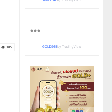
GOLD965
by TradingView
105