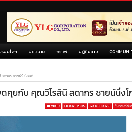
งรอบโลก
บทความ
กราฟ
ปฏิทินข่าว
COMMUNI
ี สดากร ชายน์นิ่งโกลด์
ดคุยกับ คุณวิโรสินี สดากร ชายน์นิ่งโ
VIDEO
EDITOR’S PICKS
GOLD PODCAST
สัมภาษณ์พิ