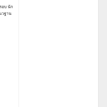
รอบ นัก
แนวฐาน