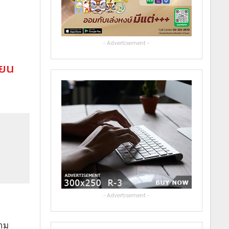
- Advertisement -
่ยน
- Advertisement -
วาม