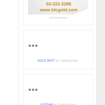
- Advertisement -
GOLD SPOT
by TradingView
USDTHB
by TradingView