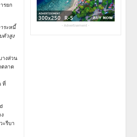
การยก
- Advertisement -
าระหนี้
ตัวสูง
าบางส่วน
ากตลาด
ที่
nd
าง
หวะรีบา