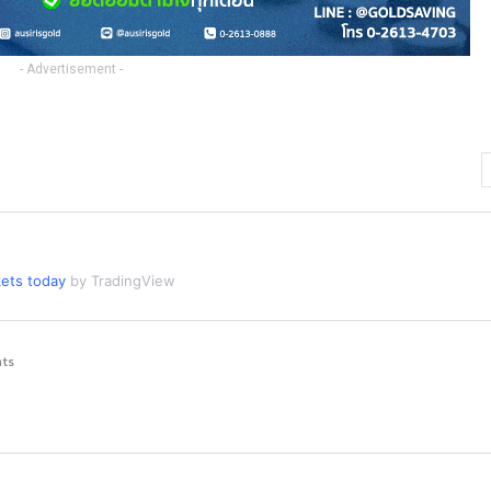
- Advertisement -
ets today
by TradingView
ts