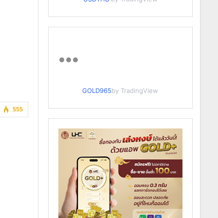
GOLD965
by TradingView
555