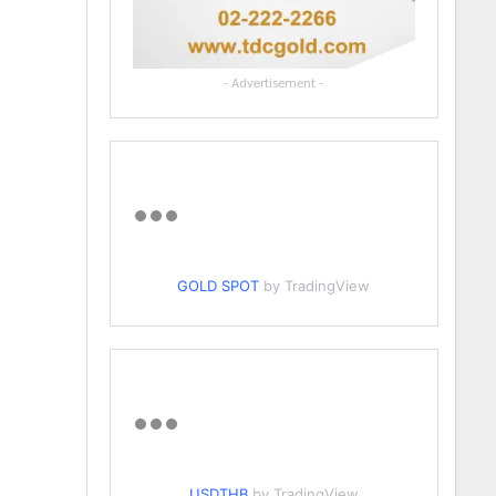
- Advertisement -
GOLD SPOT
by TradingView
USDTHB
by TradingView