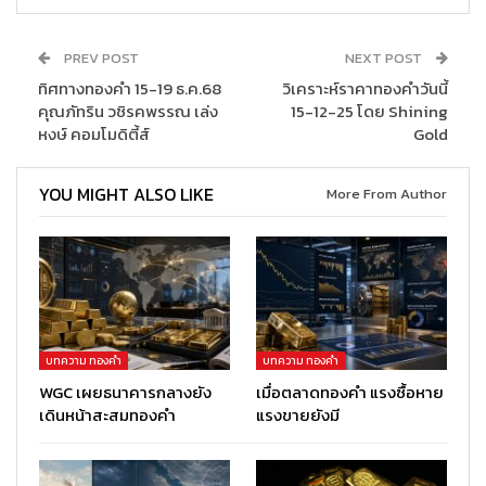
PREV POST
NEXT POST
ทิศทางทองคำ 15-19 ธ.ค.68
วิเคราะห์ราคาทองคำวันนี้
คุณภัทริน วชิรคพรรณ เล่ง
15-12-25 โดย Shining
หงษ์ คอมโมดิตี้ส์
Gold
YOU MIGHT ALSO LIKE
More From Author
บทความ ทองคำ
บทความ ทองคำ
WGC เผยธนาคารกลางยัง
เมื่อตลาดทองคำ แรงซื้อหาย
เดินหน้าสะสมทองคำ
แรงขายยังมี