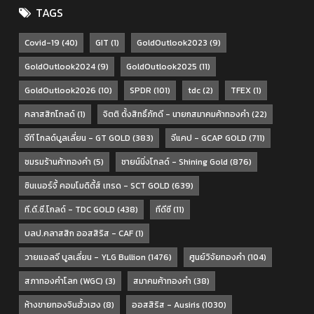
TAGS
Covid-19
(40)
GIT
(1)
GoldOutlook2023
(9)
GoldOutlook2024
(9)
GoldOutlook2025
(11)
GoldOutlook2026
(10)
SPDR
(101)
tdc
(2)
TFEX
(1)
คลาสสิกโกลด์
(1)
จิตติ ตั้งสิทธิ์ภักดี - นายกสมาคมค้าทองคำ
(22)
จีที โกลด์บูลเลี่ยน - GT GOLD
(383)
จีแคป - GCAP GOLD
(711)
ชมรมร้านค้าทองคำ
(5)
ชายน์นิ่งโกลด์ - Shining Gold
(876)
ซินเนอร์จี้ คอมโมดิตี้ส์ เทรด - SCT GOLD
(639)
ที.ดี.ซี.โกลด์ - TDC GOLD
(438)
ทีดีซี
(11)
บลป.คลาสสิก ออสสิริส - CAF
(1)
วายแอลจี บูลเลี่ยน - YLG Bullion
(1476)
ศูนย์วิจัยทองคำ
(104)
สภาทองคำโลก (WGC)
(3)
สมาคมค้าทองคำ
(38)
ห้างขายทองจินฮั้วเฮง
(8)
ออสสิริส - Ausiris
(1030)