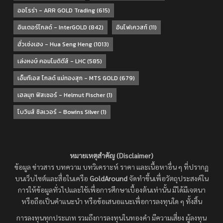
ออโรร่า - ARR GOLD Trading
(615)
อินเตอร์โกลด์ - InterGOLD
(842)
อินโฟเควสท์
(11)
ฮั่วเซ่งเฮง - Hua Seng Heng
(1013)
เล่งหงษ์ คอมโมดิตีส์ - LHC
(585)
เอ็มทีเอส โกลด์ แม่ทองสุก - MTS GOLD
(679)
เฮลมุท ฟิสเชอร์ - Helmut Fischer
(1)
โบวินส์ ซิลเวอร์ - Bowins Silver
(1)
หมายเหตุสำคัญ (Disclaimer)
ข้อมูล ข่าวสาร บทความ บทวิเคราะห์ ราคา และเนื้อหาอื่น ๆ ที่ปรากฏ
บนเว็บไซต์และสื่อในเครือ
GoldAround
จัดทำขึ้นเพื่อวัตถุประสงค์ใน
การให้ข้อมูลทั่วไปและใช้เพื่อการศึกษาเบื้องต้นเท่านั้น มิได้มีเจตนา
หรือถือเป็นคำแนะนำ หรือข้อเสนอแนะเพื่อการลงทุนใด ๆ ทั้งสิ้น
การลงทุนทุกประเภท รวมถึงการลงทุนในทองคำ มีความเสี่ยง ผู้ลงทุน