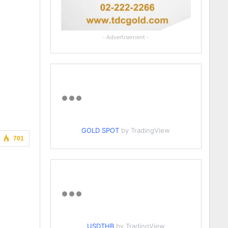
- Advertisement -
GOLD SPOT
by TradingView
701
USDTHB
by TradingView