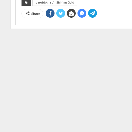
ชายน์นิ่งโกลด์ - Shining Gold
Share
This website uses cookies to improve 
Mark
Gold Admin
3772 Posts
0 Commen
PREV POST
ทิศทางทองคำวันนี้ 14 ส.ค.24 คุณเศรษฐวัชร์ พุทธทิพย์ อินเตอ
ลด์ฯ