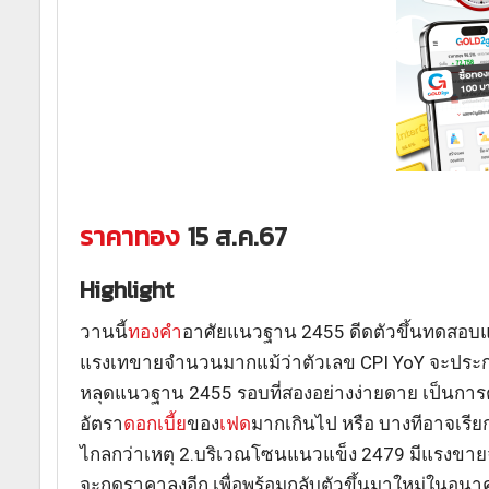
ราคาทอง
15 ส.ค.67
Highlight
วานนี้
ทองคำ
อาศัยแนวฐาน 2455 ดีดตัวขึ้นทดสอบแน
แรงเทขายจำนวนมากแม้ว่าตัวเลข CPI YoY จะประกาศ
หลุดแนวฐาน 2455 รอบที่สองอย่างง่ายดาย เป็นการตอก
อัตรา
ดอกเบี้ย
ของ
เฟด
มากเกินไป หรือ บางทีอาจเรี
ไกลกว่าเหตุ 2.บริเวณโซนแนวแข็ง 2479 มีแรงขายจำน
จะกดราคาลงอีก เพื่อพร้อมกลับตัวขึ้นมาใหม่ในอนา