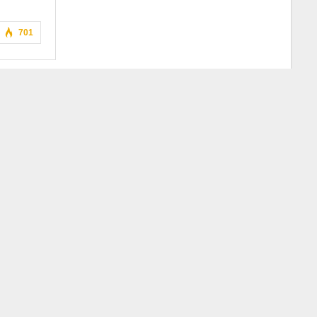
701
f you wish.
Accept
Read More
 POST
ห์โดย LHC