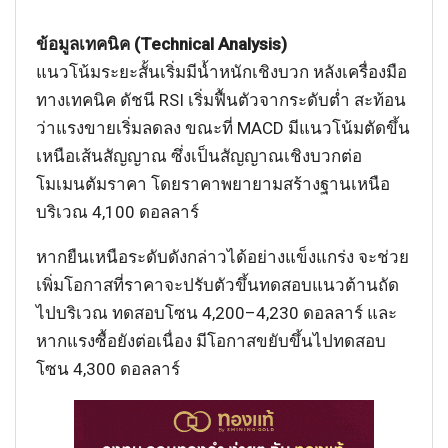
ข้อมูลเทคนิค (Technical Analysis)
แนวโน้มระยะสั้นเริ่มมีน้ำหนักเชิงบวก หลังเครื่องมือ
ทางเทคนิค ดัชนี RSI เริ่มฟื้นตัวจากระดับต่ำ สะท้อน
ว่าแรงขายเริ่มลดลง ขณะที่ MACD มีแนวโน้มตัดขึ้น
เหนือเส้นสัญญาณ ซึ่งเป็นสัญญาณเชิงบวกต่อ
โมเมนตัมราคา โดยราคาพยายามสร้างฐานเหนือ
บริเวณ 4,100 ดอลลาร์
หากยืนเหนือระดับดังกล่าวได้อย่างแข็งแกร่ง จะช่วย
เพิ่มโอกาสที่ราคาจะปรับตัวขึ้นทดสอบแนวต้านถัด
ไปบริเวณ ทดสอบโซน 4,200–4,230 ดอลลาร์ และ
หากแรงซื้อยังต่อเนื่อง มีโอกาสขยับขึ้นไปทดสอบ
โซน 4,300 ดอลลาร์