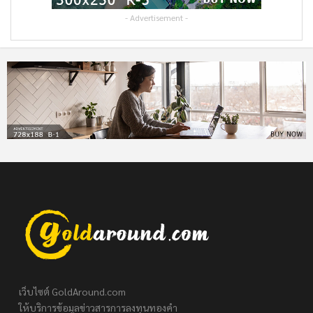
- Advertisement -
เว็บไซต์ GoldAround.com
ให้บริการข้อมูลข่าวสารการลงทุนทองคำ