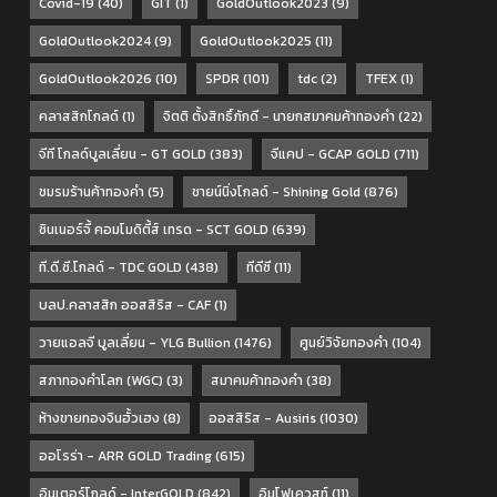
Covid-19
(40)
GIT
(1)
GoldOutlook2023
(9)
GoldOutlook2024
(9)
GoldOutlook2025
(11)
GoldOutlook2026
(10)
SPDR
(101)
tdc
(2)
TFEX
(1)
คลาสสิกโกลด์
(1)
จิตติ ตั้งสิทธิ์ภักดี - นายกสมาคมค้าทองคำ
(22)
จีที โกลด์บูลเลี่ยน - GT GOLD
(383)
จีแคป - GCAP GOLD
(711)
ชมรมร้านค้าทองคำ
(5)
ชายน์นิ่งโกลด์ - Shining Gold
(876)
ซินเนอร์จี้ คอมโมดิตี้ส์ เทรด - SCT GOLD
(639)
ที.ดี.ซี.โกลด์ - TDC GOLD
(438)
ทีดีซี
(11)
บลป.คลาสสิก ออสสิริส - CAF
(1)
วายแอลจี บูลเลี่ยน - YLG Bullion
(1476)
ศูนย์วิจัยทองคำ
(104)
สภาทองคำโลก (WGC)
(3)
สมาคมค้าทองคำ
(38)
ห้างขายทองจินฮั้วเฮง
(8)
ออสสิริส - Ausiris
(1030)
ออโรร่า - ARR GOLD Trading
(615)
อินเตอร์โกลด์ - InterGOLD
(842)
อินโฟเควสท์
(11)