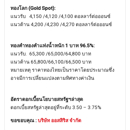
ทองโลก (Gold Spot):
แนวรับ 4,150 /4,120 /4,100 ดอลลาร์ต่อออนซ์
แนวต้าน 4,200 /4,230 /4,270 ดอลลาร์ต่อออนซ์
ทองคำทองคำแท่งน้ำหนัก 1 บาท 96.5%:
แนวรับ. 65,300 /65,000/64,800 บาท
แนวต้าน 65,800/66,100/66,500 บาท
หมายเหตุ ราคาทองไทยเป็นราคาโดยประมาณซึ่ง
อาจมีการเปลี่ยนแปลงตามทิศทางค่าเงิน
อัตราดอกเบี้ยนโยบายสหรัฐฯล่าสุ
ด
ดอกเบี้ยสหรัฐล่าสุดอยู่ที่ระดับ 3.50 – 3.75%
ขอขอบคุณ :
บริษัท ออสสิริส จำกัด