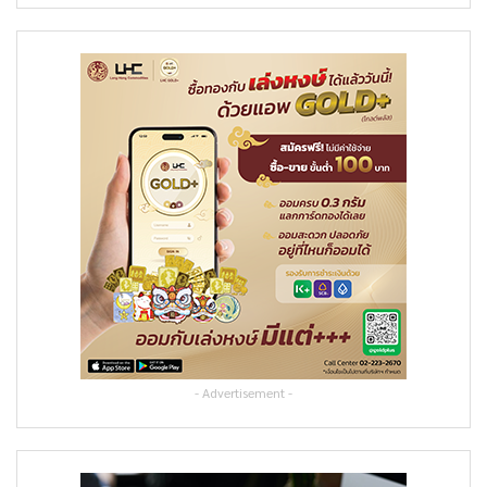
- Advertisement -