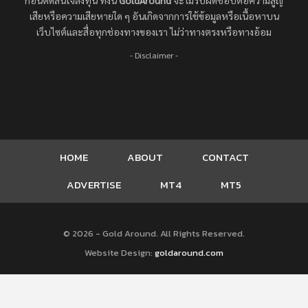
ก่อนตัดสินใจลงทุน ทั้งนี้
GoldAround
จะไม่รับผิดชอบต่อความสูญ
เสียหรือความเสียหายใด ๆ อันเกิดจากการใช้ข้อมูลหรือเนื้อหาบน
เว็บไซต์และสื่อทุกช่องทางของเรา ไม่ว่าทางตรงหรือทางอ้อม
- Disclaimer -
HOME
ABOUT
CONTACT
ADVERTISE
MT4
MT5
© 2026 - Gold Around. All Rights Reserved.
Website Design:
goldaround.com