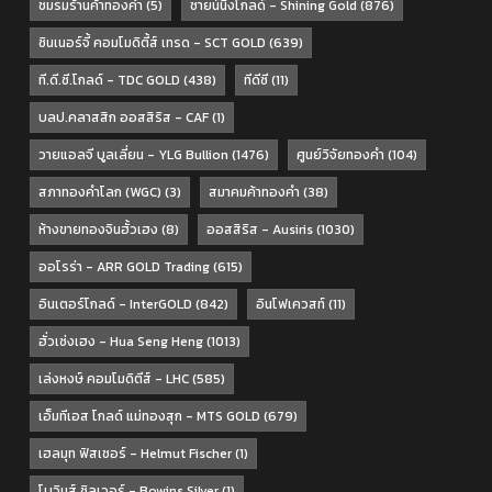
ชมรมร้านค้าทองคำ
(5)
ชายน์นิ่งโกลด์ - Shining Gold
(876)
ซินเนอร์จี้ คอมโมดิตี้ส์ เทรด - SCT GOLD
(639)
ที.ดี.ซี.โกลด์ - TDC GOLD
(438)
ทีดีซี
(11)
บลป.คลาสสิก ออสสิริส - CAF
(1)
วายแอลจี บูลเลี่ยน - YLG Bullion
(1476)
ศูนย์วิจัยทองคำ
(104)
สภาทองคำโลก (WGC)
(3)
สมาคมค้าทองคำ
(38)
ห้างขายทองจินฮั้วเฮง
(8)
ออสสิริส - Ausiris
(1030)
ออโรร่า - ARR GOLD Trading
(615)
อินเตอร์โกลด์ - InterGOLD
(842)
อินโฟเควสท์
(11)
ฮั่วเซ่งเฮง - Hua Seng Heng
(1013)
เล่งหงษ์ คอมโมดิตีส์ - LHC
(585)
เอ็มทีเอส โกลด์ แม่ทองสุก - MTS GOLD
(679)
เฮลมุท ฟิสเชอร์ - Helmut Fischer
(1)
โบวินส์ ซิลเวอร์ - Bowins Silver
(1)