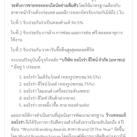
ระดับการขายทองออนไลน์อย่างเต็มตัว
โดยใช้มาตรฐานเดียวกับ
สาขาหน้าร้านทั่วประเทศ และมีการออกบัตรรับประกันให้ถึง 3 ใบ
ใบที่ 1 รับประกันว่าเป็นทองคำแท้ 96.5%
ใบที่ 2 รับประกัน การล้าง การซ่อม และการต่อ ฟรี ตลอดอายุการ
ใช้งาน
ใบที่ 3 รับประกัน ราคารับซื้อคืนสูงสุดตลอดชีวิต
จวบจนปัจจุบันนี้ ธุรกิจหลัก
“บริษัท ออโรร่า ดีไซน์ จำกัด (มหาชน)
”
มีอยู่ 5 ประเภท
ออโรร่า โมเดิร์น โกลด์ (ทองรูปพรรณ 96.5%)
ออโรร่า ดีไซน์ โกลด์ (ทองรูปพรรณ 75%)
ออโรร่า ไดมอนด์ (เครื่องประดับเพชร)
ออโรร่า ดีไลซ์ (สินค้าฝากขาย)
ออโรร่า เทรดดิ้ง (ซื้อ-ขาย ทองคำแท่ง)
และภายใต้การดำเนินงานที่มุ่งเน้นการพัฒนามาตรฐาน
ร้านทองแท้
ออโรร่า
จึงได้รับการการันตีความสำเร็จด้วยรางวัลระดับโลกถึง 4 ปี
ซ้อน “World Branding Awards สาขา Brand Of The Year” จัดขึ้น
โดย World Branding Forum โดยมีเกณฑ์พิจารณาตัดสินผ่านการให้