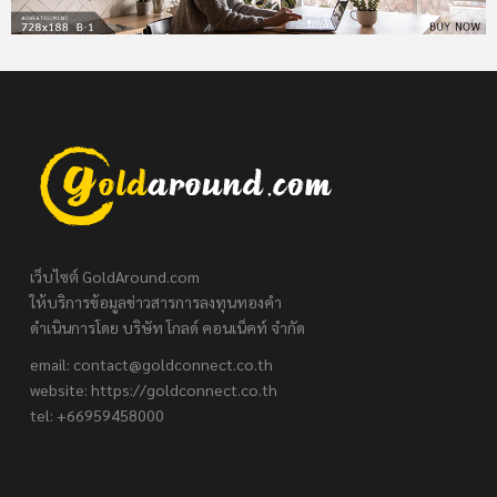
เว็บไซต์ GoldAround.com
ให้บริการข้อมูลข่าวสารการลงทุนทองคำ
ดำเนินการโดย บริษัท โกลด์ คอนเน็คท์ จำกัด
email:
contact@goldconnect.co.th
website: https://goldconnect.co.th
tel: +66959458000