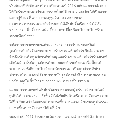
ซุ่ยเซ่งเฮง” ที่เปิดให้บริการครั้งแรกในปี 2516 ผลิตและขายส่งทอง
ให้กับร้านขายทองย่านเยาวราชตั้งแต่ปี พ.ศ. 2500 โดยได้เปิดสาขา
แรกอยู่ที่ เลขที่ 4001 ถนนสุขุมวิท 103 เขตบางนา
กรุงเทพมหานคร ต่อมากิจร้านทองได้เติบโตขึ้นเรื่อยๆ จึงได้เริ่ม
ขยายสาขาเพิ่มขึ้นอย่างต่อเนื่อง และเปลี่ยนชื่อเป็นมาเป็น “ร้าน
ทองแท้ออโรร่า”
หลังจากขยายสาขามาแล้วหลายสาขา บวกกับ ณ ขณะนั้นมี
ศูนย์การค้าเกิดขึ้นมากมาย ทางร้านทองแท้ออโรร่า จึงเริ่มมองหา
ร้านในห้างหรือศูนย์การค้าต่างๆ และร้านทองแท้ออโรร่าร้านแรกที่
เปิดในห้าง นั่นคือศูนย์การค้าเดอะมอลล์ รามคำแหง เริ่มตั้งแต่ปี
พ.ศ. 2529 ซึ่งถือว่าเป็นเจ้าแรกที่ขายทองแท้ในศูนย์การค้าใน
ประเทศไทย ต่อมาได้ขยายสาขาในศูนย์การค้าอีกมากมายจวบจน
มาถึงปัจจุบัน ซึ่งมีสาขามากกว่า 260 สาขา ทั่วประเทศ
และด้วยการตลาดที่เติบโตขึ้นมาก ทางคณะผู้บริหารจึงขยายไลน์
ธุรกิจให้ครบวงจรมากยิ่งขึ้น จึงได้เพิ่มสินค้าเครื่องประดับเพชร ภาย
ใต้ชื่อ
“ออโรร่า ไดมอนด์”
สามารถซื้อขายแลกเปลี่ยนทองรูปพรรณ
และเครื่องประดับเพชรได้ในที่เดียว
ต่อมาในปี 2017 ร้านทองแท้ออโรร่า พร้อมเข้าสู่ยุคดิจิทัล จึง
ยก