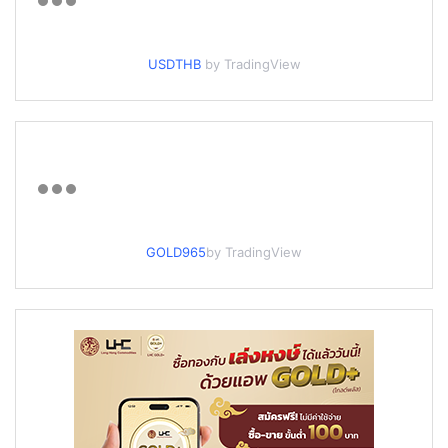
USDTHB
by TradingView
GOLD965
by TradingView