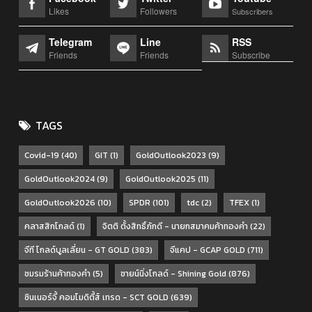
Likes
Followers
Subscribers
Telegram
Line
RSS
Friends
Friends
Subscribe
TAGS
Covid-19
(40)
GIT
(1)
GoldOutlook2023
(9)
GoldOutlook2024
(9)
GoldOutlook2025
(11)
GoldOutlook2026
(10)
SPDR
(101)
tdc
(2)
TFEX
(1)
คลาสสิกโกลด์
(1)
จิตติ ตั้งสิทธิ์ภักดี - นายกสมาคมค้าทองคำ
(22)
จีที โกลด์บูลเลี่ยน - GT GOLD
(383)
จีแคป - GCAP GOLD
(711)
ชมรมร้านค้าทองคำ
(5)
ชายน์นิ่งโกลด์ - Shining Gold
(876)
ซินเนอร์จี้ คอมโมดิตี้ส์ เทรด - SCT GOLD
(639)