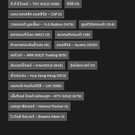
ที.ดี.ซี.โกลด์ - TDC GOLD
(438)
ทีดีซี
(11)
บลป.คลาสสิก ออสสิริส - CAF
(1)
วายแอลจี บูลเลี่ยน - YLG Bullion
(1476)
ศูนย์วิจัยทองคำ
(104)
สภาทองคำโลก (WGC)
(3)
สมาคมค้าทองคำ
(38)
ห้างขายทองจินฮั้วเฮง
(8)
ออสสิริส - Ausiris
(1030)
ออโรร่า - ARR GOLD Trading
(615)
อินเตอร์โกลด์ - InterGOLD
(842)
อินโฟเควสท์
(11)
ฮั่วเซ่งเฮง - Hua Seng Heng
(1013)
เล่งหงษ์ คอมโมดิตีส์ - LHC
(585)
เอ็มทีเอส โกลด์ แม่ทองสุก - MTS GOLD
(679)
เฮลมุท ฟิสเชอร์ - Helmut Fischer
(1)
โบวินส์ ซิลเวอร์ - Bowins Silver
(1)