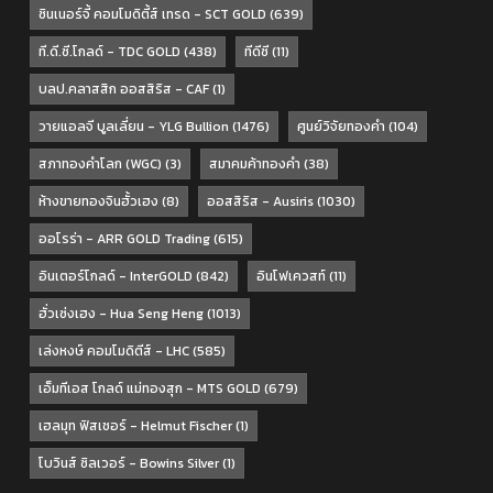
ซินเนอร์จี้ คอมโมดิตี้ส์ เทรด - SCT GOLD
(639)
ที.ดี.ซี.โกลด์ - TDC GOLD
(438)
ทีดีซี
(11)
บลป.คลาสสิก ออสสิริส - CAF
(1)
วายแอลจี บูลเลี่ยน - YLG Bullion
(1476)
ศูนย์วิจัยทองคำ
(104)
สภาทองคำโลก (WGC)
(3)
สมาคมค้าทองคำ
(38)
ห้างขายทองจินฮั้วเฮง
(8)
ออสสิริส - Ausiris
(1030)
ออโรร่า - ARR GOLD Trading
(615)
อินเตอร์โกลด์ - InterGOLD
(842)
อินโฟเควสท์
(11)
ฮั่วเซ่งเฮง - Hua Seng Heng
(1013)
เล่งหงษ์ คอมโมดิตีส์ - LHC
(585)
เอ็มทีเอส โกลด์ แม่ทองสุก - MTS GOLD
(679)
เฮลมุท ฟิสเชอร์ - Helmut Fischer
(1)
โบวินส์ ซิลเวอร์ - Bowins Silver
(1)