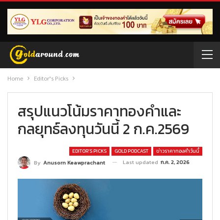
Home
Editor’s Picks
สรุปแนวโน้มราคาทองคำและ
กลยุทธ์ลงทุนวันนี้ 2 ก.ค.2569
EDITOR’S PICKS
GOLD PODCAST
ข่าวราคาทองคำวันนี้
Last updated
ก.ค. 2, 2026
By
Anusorn Keawprachant