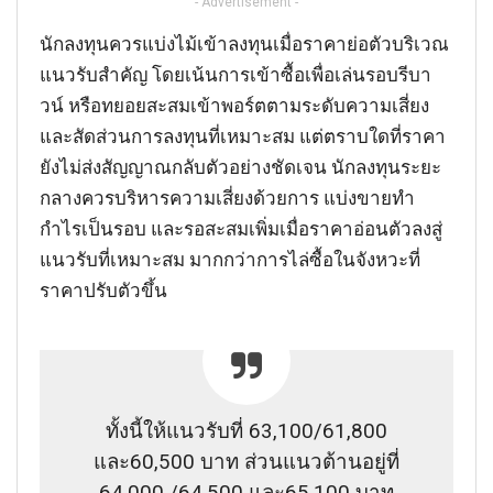
- Advertisement -
นักลงทุนควรแบ่งไม้เข้าลงทุนเมื่อราคาย่อตัวบริเวณ
แนวรับสำคัญ โดยเน้นการเข้าซื้อเพื่อเล่นรอบรีบา
วน์ หรือทยอยสะสมเข้าพอร์ตตามระดับความเสี่ยง
และสัดส่วนการลงทุนที่เหมาะสม แต่ตราบใดที่ราคา
ยังไม่ส่งสัญญาณกลับตัวอย่างชัดเจน นักลงทุนระยะ
กลางควรบริหารความเสี่ยงด้วยการ แบ่งขายทำ
กำไรเป็นรอบ และรอสะสมเพิ่มเมื่อราคาอ่อนตัวลงสู่
แนวรับที่เหมาะสม มากกว่าการไล่ซื้อในจังหวะที่
ราคาปรับตัวขึ้น
ทั้งนี้ให้แนวรับที่ 63,100/61,800
และ60,500 บาท ส่วนแนวต้านอยู่ที่
64,000 /64,500 และ65,100 บาท