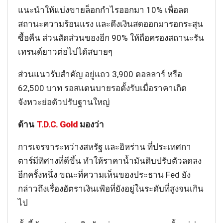
แนะนำให้แบ่งขายล็อกกำไรออกมา 10% เพื่อลด
สถานะความร้อนแรง และดึงเงินสดออกมารอกระสุน
ซื้อคืน ส่วนสัดส่วนของอีก 90% ให้ถือครองสถานะรัน
เทรนด์ยาวต่อไปได้สบายๆ
ส่วนแนวรับสำคัญ อยู่แถว 3,900 ดอลลาร์ หรือ
62,500 บาท รอสแตนบายรอตั้งรับเมื่อราคาเกิด
จังหวะย่อตัวปรับฐานใหญ่
ด้าน
T.D.C. Gold
มองว่า
การเจรจาระหว่างสหรัฐ และอิหร่าน ที่ประเทศกา
ตาร์มีทิศางที่ดีขึ้น ทำให้ราคาน้ำมันดิบปรับตัวลดลง
อีกครั้งหนึ่ง ขณะที่ความเห็นของประธาน Fed ยัง
กล่าวถึงเรื่องอัตราเงินเฟ้อที่ยังอยู่ในระดับที่สูงจนเกิน
ไป