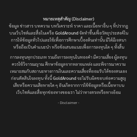
หมายเหตุสำคัญ (Disclaimer)
ข้อมูล ข่าวสาร บทความ บทวิเคราะห์ ราคา และเนื้อหาอื่น ๆ ที่ปรากฏ
บนเว็บไซต์และสื่อในเครือ
GoldAround
จัดทำขึ้นเพื่อวัตถุประสงค์ใน
การให้ข้อมูลทั่วไปและใช้เพื่อการศึกษาเบื้องต้นเท่านั้น มิได้มีเจตนา
หรือถือเป็นคำแนะนำ หรือข้อเสนอแนะเพื่อการลงทุนใด ๆ ทั้งสิ้น
การลงทุนทุกประเภท รวมถึงการลงทุนในทองคำ มีความเสี่ยง ผู้ลงทุน
ควรใช้วิจารณญาณ ศึกษาข้อมูลจากหลายแหล่ง และพิจารณาความ
เหมาะสมกับสถานะทางการเงินและความเสี่ยงที่ยอมรับได้ของตนเอง
ก่อนตัดสินใจลงทุน ทั้งนี้
GoldAround
จะไม่รับผิดชอบต่อความสูญ
เสียหรือความเสียหายใด ๆ อันเกิดจากการใช้ข้อมูลหรือเนื้อหาบน
เว็บไซต์และสื่อทุกช่องทางของเรา ไม่ว่าทางตรงหรือทางอ้อม
- Disclaimer -