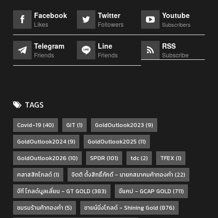
Facebook
Twitter
Youtube
Likes
Followers
Subscribers
Telegram
Line
RSS
Friends
Friends
Subscribe
TAGS
Covid-19
(40)
GIT
(1)
GoldOutlook2023
(9)
GoldOutlook2024
(9)
GoldOutlook2025
(11)
GoldOutlook2026
(10)
SPDR
(101)
tdc
(2)
TFEX
(1)
คลาสสิกโกลด์
(1)
จิตติ ตั้งสิทธิ์ภักดี - นายกสมาคมค้าทองคำ
(22)
จีที โกลด์บูลเลี่ยน - GT GOLD
(383)
จีแคป - GCAP GOLD
(711)
ชมรมร้านค้าทองคำ
(5)
ชายน์นิ่งโกลด์ - Shining Gold
(876)