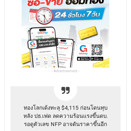
- Advertisement -
ทองโลกเด้งทะลุ $4,115 ก่อนโดนทุบ
หลัง ปธ.เฟด ลดความร้อนแรงขึ้นดบ.
รอดูตัวเลข NFP อาจดันราคาขึ้นอีก