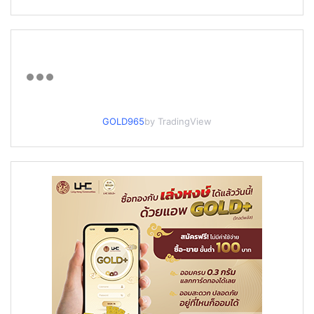
GOLD965
by TradingView