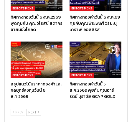
EDITOR’S PICKS
EDITOR’S PICKS
ทิศทางทองวันนี้ 6 ส.ค.2569
ทิศทางทองคำวันนี้ 6 ส.ค.69
พูดคุยกับ คุณวิโรสินี สดากร
คุยกับคุณพีระพงศ์ วิริยะนุ
ชายน์นิ่งโกลด์
เคราะห์ ออสสิริส
EDITOR’S PICKS
EDITOR’S PICKS
สรุปแนวโน้มราคาทองคำและ
ทิศทางทองคำวันนี้ 5
กลยุทธ์ลงทุนวันนี้ 6
ส.ค.2569 คุยกับคุณอารี
ส.ค.2569
รัตน์ มุราชัย GCAP GOLD
PREV
NEXT