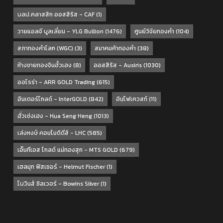
บลป.คลาสสิก ออสสิริส - CAF
(1)
วายแอลจี บูลเลี่ยน - YLG Bullion
(1476)
ศูนย์วิจัยทองคำ
(104)
สภาทองคำโลก (WGC)
(3)
สมาคมค้าทองคำ
(38)
ห้างขายทองจินฮั้วเฮง
(8)
ออสสิริส - Ausiris
(1030)
ออโรร่า - ARR GOLD Trading
(615)
อินเตอร์โกลด์ - InterGOLD
(842)
อินโฟเควสท์
(11)
ฮั่วเซ่งเฮง - Hua Seng Heng
(1013)
เล่งหงษ์ คอมโมดิตีส์ - LHC
(585)
เอ็มทีเอส โกลด์ แม่ทองสุก - MTS GOLD
(679)
เฮลมุท ฟิสเชอร์ - Helmut Fischer
(1)
โบวินส์ ซิลเวอร์ - Bowins Silver
(1)