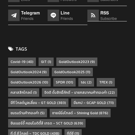
Telegram
Line
RSS
Friends
Friends
Subscribe
TAGS
Covid-19
(40)
GIT
(1)
GoldOutlook2023
(9)
GoldOutlook2024
(9)
GoldOutlook2025
(11)
GoldOutlook2026
(10)
SPDR
(101)
tdc
(2)
TFEX
(1)
คลาสสิกโกลด์
(1)
จิตติ ตั้งสิทธิ์ภักดี - นายกสมาคมค้าทองคำ
(22)
จีที โกลด์บูลเลี่ยน - GT GOLD
(383)
จีแคป - GCAP GOLD
(711)
ชมรมร้านค้าทองคำ
(5)
ชายน์นิ่งโกลด์ - Shining Gold
(876)
ซินเนอร์จี้ คอมโมดิตี้ส์ เทรด - SCT GOLD
(639)
ที.ดี.ซี.โกลด์ - TDC GOLD
(438)
ทีดีซี
(11)