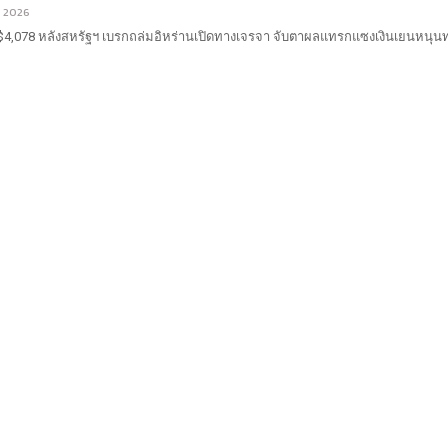
3, 2026
 $4,078 หลังสหรัฐฯ เบรกถล่มอิหร่านเปิดทางเจรจา จับตาผลแทรกแซงเงินเยนหนุ