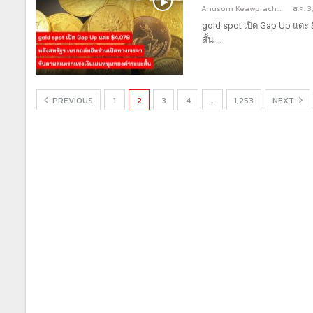
Anusorn Keawprachant
ส.ค. 
gold spot เปิด Gap Up แตะ
สั้น
…
PREVIOUS
1
2
3
4
…
1,253
NEXT