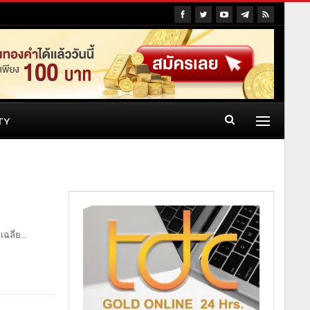
TY
เฉลี่ย
…