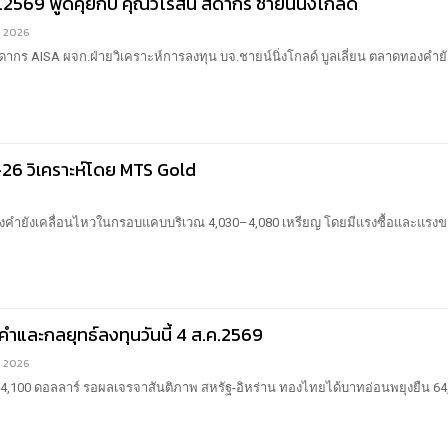
.2569 พูดคุยกับ คุณวิโรสินี สดากร ชายน์นิ่งโกลด์
4, 2026
ดากร AISA ผจก.ฝ่ายวิเคราะห์การลงทุน บจ.ชายน์นิ่งโกลด์ บูลเลี่ยน
ตลาดทองคำยั
-26 วิเคราะห์โดย MTS Gold
คำยังเคลื่อนไหวในกรอบแคบบริเวณ 4,030–4,080 เหรียญ โดยมีแรงซื้อและแรงข
ำและกลยุทธ์ลงทุนวันนี้ 4 ส.ค.2569
4, 2026
4,100 ดอลลาร์ รอผลเจรจาสันติภาพ สหรัฐ-อิหร่าน ทองไทยได้บาทอ่อนพยุงยืน 64