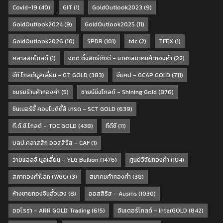
Covid-19
(40)
GIT
(1)
GoldOutlook2023
(9)
GoldOutlook2024
(9)
GoldOutlook2025
(11)
GoldOutlook2026
(10)
SPDR
(101)
tdc
(2)
TFEX
(1)
คลาสสิกโกลด์
(1)
จิตติ ตั้งสิทธิ์ภักดี - นายกสมาคมค้าทองคำ
(22)
จีที โกลด์บูลเลี่ยน - GT GOLD
(383)
จีแคป - GCAP GOLD
(711)
ชมรมร้านค้าทองคำ
(5)
ชายน์นิ่งโกลด์ - Shining Gold
(876)
ซินเนอร์จี้ คอมโมดิตี้ส์ เทรด - SCT GOLD
(639)
ที.ดี.ซี.โกลด์ - TDC GOLD
(438)
ทีดีซี
(11)
บลป.คลาสสิก ออสสิริส - CAF
(1)
วายแอลจี บูลเลี่ยน - YLG Bullion
(1476)
ศูนย์วิจัยทองคำ
(104)
สภาทองคำโลก (WGC)
(3)
สมาคมค้าทองคำ
(38)
ห้างขายทองจินฮั้วเฮง
(8)
ออสสิริส - Ausiris
(1030)
ออโรร่า - ARR GOLD Trading
(615)
อินเตอร์โกลด์ - InterGOLD
(842)