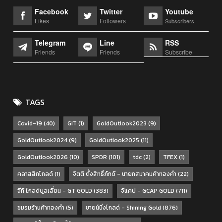
Facebook
Twitter
Youtube
Likes
Followers
Subscribers
Telegram
Line
RSS
Friends
Friends
Subscribe
TAGS
Covid-19
(40)
GIT
(1)
GoldOutlook2023
(9)
GoldOutlook2024
(9)
GoldOutlook2025
(11)
GoldOutlook2026
(10)
SPDR
(101)
tdc
(2)
TFEX
(1)
คลาสสิกโกลด์
(1)
จิตติ ตั้งสิทธิ์ภักดี - นายกสมาคมค้าทองคำ
(22)
จีที โกลด์บูลเลี่ยน - GT GOLD
(383)
จีแคป - GCAP GOLD
(711)
ชมรมร้านค้าทองคำ
(5)
ชายน์นิ่งโกลด์ - Shining Gold
(876)