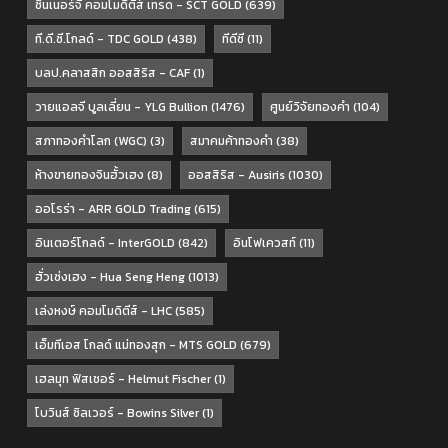
ซินเนอร์จี้ คอมโมดิตี้ส์ เทรด - SCT GOLD
(639)
ที.ดี.ซี.โกลด์ - TDC GOLD
(438)
ทีดีซี
(11)
บลป.คลาสสิก ออสสิริส - CAF
(1)
วายแอลจี บูลเลี่ยน - YLG Bullion
(1476)
ศูนย์วิจัยทองคำ
(104)
สภาทองคำโลก (WGC)
(3)
สมาคมค้าทองคำ
(38)
ห้างขายทองจินฮั้วเฮง
(8)
ออสสิริส - Ausiris
(1030)
ออโรร่า - ARR GOLD Trading
(615)
อินเตอร์โกลด์ - InterGOLD
(842)
อินโฟเควสท์
(11)
ฮั่วเซ่งเฮง - Hua Seng Heng
(1013)
เล่งหงษ์ คอมโมดิตีส์ - LHC
(585)
เอ็มทีเอส โกลด์ แม่ทองสุก - MTS GOLD
(679)
เฮลมุท ฟิสเชอร์ - Helmut Fischer
(1)
โบวินส์ ซิลเวอร์ - Bowins Silver
(1)