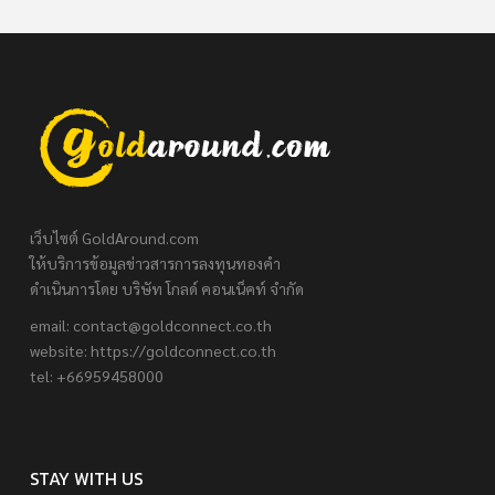
เว็บไซต์ GoldAround.com
ให้บริการข้อมูลข่าวสารการลงทุนทองคำ
ดำเนินการโดย บริษัท โกลด์ คอนเน็คท์ จำกัด
email:
contact@goldconnect.co.th
website: https://goldconnect.co.th
tel: +66959458000
STAY WITH US