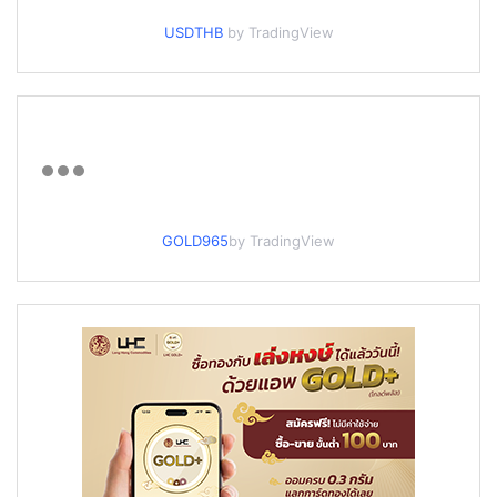
USDTHB
by TradingView
GOLD965
by TradingView