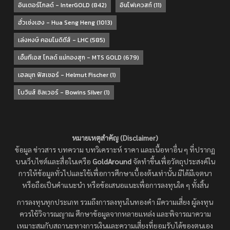
อินเตอร์โกลด์ - InterGOLD
(842)
อินโฟเควสท์
(11)
ฮั่วเซ่งเฮง - Hua Seng Heng
(1013)
เล่งหงษ์ คอมโมดิตีส์ - LHC
(585)
เอ็มทีเอส โกลด์ แม่ทองสุก - MTS GOLD
(679)
เฮลมุท ฟิสเชอร์ - Helmut Fischer
(1)
โบวินส์ ซิลเวอร์ - Bowins Silver
(1)
หมายเหตุสำคัญ (Disclaimer)
ข้อมูล ข่าวสาร บทความ บทวิเคราะห์ ราคา และเนื้อหาอื่น ๆ ที่ปรากฏ
บนเว็บไซต์และสื่อในเครือ
GoldAround
จัดทำขึ้นเพื่อวัตถุประสงค์ใน
การให้ข้อมูลทั่วไปและใช้เพื่อการศึกษาเบื้องต้นเท่านั้น มิได้มีเจตนา
หรือถือเป็นคำแนะนำ หรือข้อเสนอแนะเพื่อการลงทุนใด ๆ ทั้งสิ้น
การลงทุนทุกประเภท รวมถึงการลงทุนในทองคำ มีความเสี่ยง ผู้ลงทุน
ควรใช้วิจารณญาณ ศึกษาข้อมูลจากหลายแหล่ง และพิจารณาความ
เหมาะสมกับสถานะทางการเงินและความเสี่ยงที่ยอมรับได้ของตนเอง