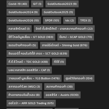
Covid-19
(40)
GIT
(1)
GoldOutlook2023
(9)
GoldOutlook2024
(9)
GoldOutlook2025
(11)
GoldOutlook2026
(10)
SPDR
(101)
tdc
(2)
TFEX
(1)
คลาสสิกโกลด์
(1)
จิตติ ตั้งสิทธิ์ภักดี - นายกสมาคมค้าทองคำ
(22)
จีที โกลด์บูลเลี่ยน - GT GOLD
(383)
จีแคป - GCAP GOLD
(711)
ชมรมร้านค้าทองคำ
(5)
ชายน์นิ่งโกลด์ - Shining Gold
(876)
ซินเนอร์จี้ คอมโมดิตี้ส์ เทรด - SCT GOLD
(639)
ที.ดี.ซี.โกลด์ - TDC GOLD
(438)
ทีดีซี
(11)
บลป.คลาสสิก ออสสิริส - CAF
(1)
วายแอลจี บูลเลี่ยน - YLG Bullion
(1476)
ศูนย์วิจัยทองคำ
(104)
สภาทองคำโลก (WGC)
(3)
สมาคมค้าทองคำ
(38)
ห้างขายทองจินฮั้วเฮง
(8)
ออสสิริส - Ausiris
(1030)
ออโรร่า - ARR GOLD Trading
(615)