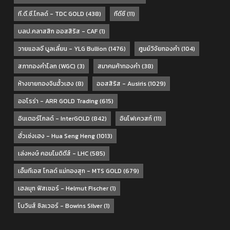
ที.ดี.ซี.โกลด์ - TDC GOLD
(438)
ทีดีซี
(11)
บลป.คลาสสิก ออสสิริส - CAF
(1)
วายแอลจี บูลเลี่ยน - YLG Bullion
(1476)
ศูนย์วิจัยทองคำ
(104)
สภาทองคำโลก (WGC)
(3)
สมาคมค้าทองคำ
(38)
ห้างขายทองจินฮั้วเฮง
(8)
ออสสิริส - Ausiris
(1029)
ออโรร่า - ARR GOLD Trading
(615)
อินเตอร์โกลด์ - InterGOLD
(842)
อินโฟเควสท์
(11)
ฮั่วเซ่งเฮง - Hua Seng Heng
(1013)
เล่งหงษ์ คอมโมดิตีส์ - LHC
(585)
เอ็มทีเอส โกลด์ แม่ทองสุก - MTS GOLD
(679)
เฮลมุท ฟิสเชอร์ - Helmut Fischer
(1)
โบวินส์ ซิลเวอร์ - Bowins Silver
(1)