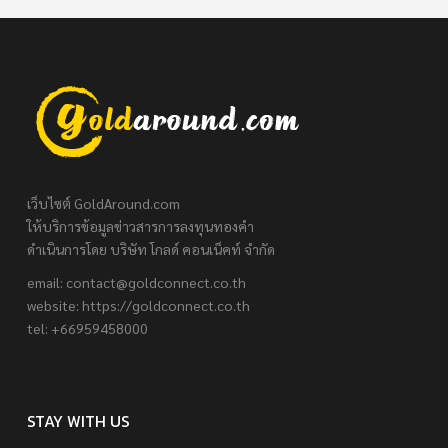
เว็บไซต์ GoldAround.com
ให้บริการข้อมูลข่าวสารการลงทุนทองคำ
ดำเนินการโดย บริษัท โกลด์ คอนเน็คท์ จำกัด
email:
contact@goldconnect.co.th
website: https://goldconnect.co.th
tel: +66959458000
STAY WITH US