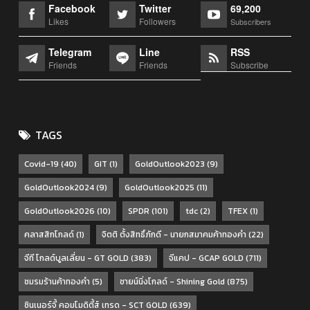
Facebook
Twitter
69,200
Likes
Followers
Subscribers
Telegram
Line
RSS
Friends
Friends
Subscribe
TAGS
Covid-19
(40)
GIT
(1)
GoldOutlook2023
(9)
GoldOutlook2024
(9)
GoldOutlook2025
(11)
GoldOutlook2026
(10)
SPDR
(101)
tdc
(2)
TFEX
(1)
คลาสสิกโกลด์
(1)
จิตติ ตั้งสิทธิ์ภักดี - นายกสมาคมค้าทองคำ
(22)
จีที โกลด์บูลเลี่ยน - GT GOLD
(383)
จีแคป - GCAP GOLD
(711)
ชมรมร้านค้าทองคำ
(5)
ชายน์นิ่งโกลด์ - Shining Gold
(875)
ซินเนอร์จี้ คอมโมดิตี้ส์ เทรด - SCT GOLD
(639)