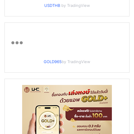
USDTHB
by TradingView
GOLD965
by TradingView