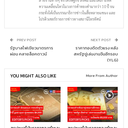
สายงานต่างๆ ทั้ง เศรษฐกิจ สังคม และได้เกาะติด
ความเคลื่อนไหวในวงการค้าทองคำมากว่า 10 ปี จน
กระทั่งได้เป็นบรรณาธิการข่าวในสื่อหลายแขนง และ
โปรดิวเซอร์รายการข่าวทางสถานีโทรทัศน์
PREV POST
NEXT POST
รัฐบาลไฟเขียวมาตรการ
ราคาทองดีดตัวแรง หลัง
ผ่อน คลายล็อคดาวน์
สหรัฐขู่เล่นงานจีนอีกรอบ
(YLG)
YOU MIGHT ALSO LIKE
More From Author
EDITOR’S PICKS
EDITOR’S PICKS
สรุปแนวโน้มราคาทองคำและ
สรุปแนวโน้มราคาทองคำและ