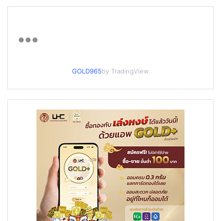
GOLD965
by TradingView