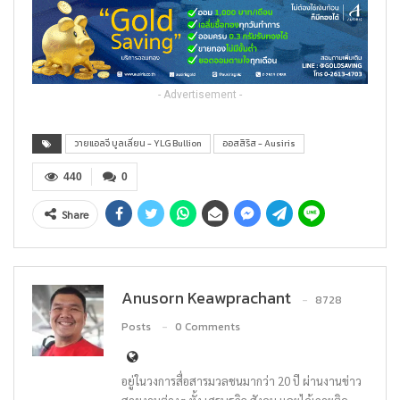
- Advertisement -
วายแอลจี บูลเลี่ยน - YLG Bullion
ออสสิริส - Ausiris
440
0
Share
Anusorn Keawprachant
8728
Posts
0 Comments
อยู่ในวงการสื่อสารมวลชนมากว่า 20 ปี ผ่านงานข่าว