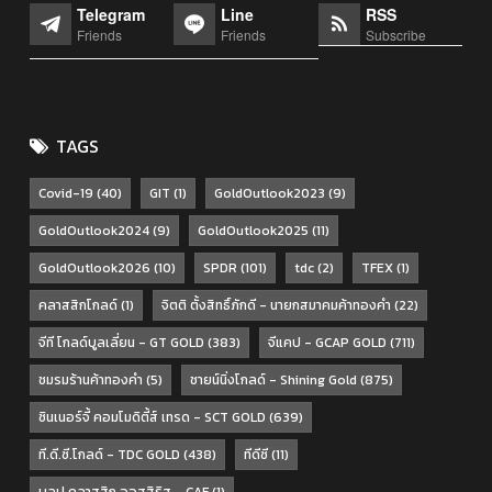
Telegram
Line
RSS
Friends
Friends
Subscribe
TAGS
Covid-19
(40)
GIT
(1)
GoldOutlook2023
(9)
GoldOutlook2024
(9)
GoldOutlook2025
(11)
GoldOutlook2026
(10)
SPDR
(101)
tdc
(2)
TFEX
(1)
คลาสสิกโกลด์
(1)
จิตติ ตั้งสิทธิ์ภักดี - นายกสมาคมค้าทองคำ
(22)
จีที โกลด์บูลเลี่ยน - GT GOLD
(383)
จีแคป - GCAP GOLD
(711)
ชมรมร้านค้าทองคำ
(5)
ชายน์นิ่งโกลด์ - Shining Gold
(875)
ซินเนอร์จี้ คอมโมดิตี้ส์ เทรด - SCT GOLD
(639)
ที.ดี.ซี.โกลด์ - TDC GOLD
(438)
ทีดีซี
(11)
บลป.คลาสสิก ออสสิริส - CAF
(1)