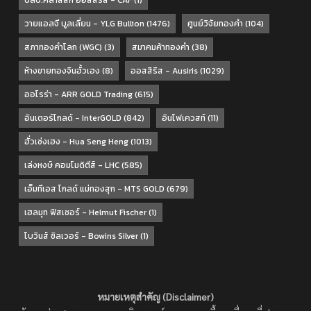
วายแอลจี บูลเลี่ยน - YLG Bullion
(1476)
ศูนย์วิจัยทองคำ
(104)
สภาทองคำโลก (WGC)
(3)
สมาคมค้าทองคำ
(38)
ห้างขายทองจินฮั้วเฮง
(8)
ออสสิริส - Ausiris
(1029)
ออโรร่า - ARR GOLD Trading
(615)
อินเตอร์โกลด์ - InterGOLD
(842)
อินโฟเควสท์
(11)
ฮั่วเซ่งเฮง - Hua Seng Heng
(1013)
เล่งหงษ์ คอมโมดิตีส์ - LHC
(585)
เอ็มทีเอส โกลด์ แม่ทองสุก - MTS GOLD
(679)
เฮลมุท ฟิสเชอร์ - Helmut Fischer
(1)
โบวินส์ ซิลเวอร์ - Bowins Silver
(1)
หมายเหตุสำคัญ (Disclaimer)