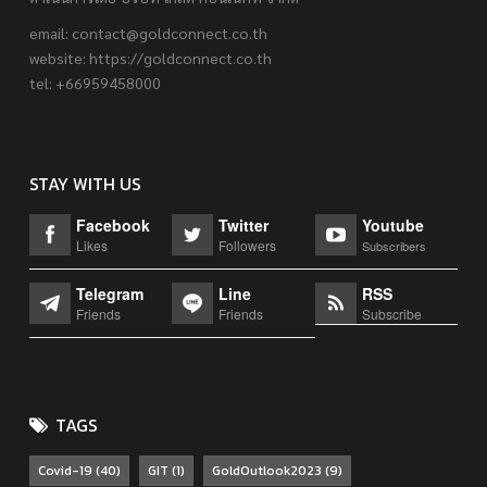
email:
contact@goldconnect.co.th
website: https://goldconnect.co.th
tel: +66959458000
STAY WITH US
Facebook
Twitter
Youtube
Likes
Followers
Subscribers
Telegram
Line
RSS
Friends
Friends
Subscribe
TAGS
Covid-19
(40)
GIT
(1)
GoldOutlook2023
(9)