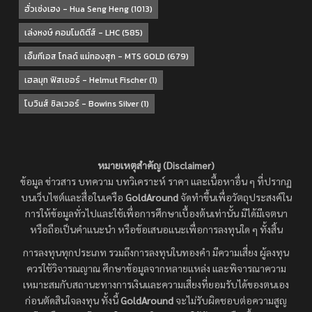
ฮั่วเซ่งเฮง - Hua Seng Heng
(1013)
เล่งหงษ์ คอมโมดิตีส์ - LHC
(585)
เอ็มทีเอส โกลด์ แม่ทองสุก - MTS GOLD
(679)
เฮลมุท ฟิสเชอร์ - Helmut Fischer
(1)
โบวินส์ ซิลเวอร์ - Bowins Silver
(1)
หมายเหตุสำคัญ (Disclaimer)
ข้อมูล ข่าวสาร บทความ บทวิเคราะห์ ราคา และเนื้อหาอื่น ๆ ที่ปรากฏ
บนเว็บไซต์และสื่อในเครือ
GoldAround
จัดทำขึ้นเพื่อวัตถุประสงค์ใน
การให้ข้อมูลทั่วไปและใช้เพื่อการศึกษาเบื้องต้นเท่านั้น มิได้มีเจตนา
หรือถือเป็นคำแนะนำ หรือข้อเสนอแนะเพื่อการลงทุนใด ๆ ทั้งสิ้น
การลงทุนทุกประเภท รวมถึงการลงทุนในทองคำ มีความเสี่ยง ผู้ลงทุน
ควรใช้วิจารณญาณ ศึกษาข้อมูลจากหลายแหล่ง และพิจารณาความ
เหมาะสมกับสถานะทางการเงินและความเสี่ยงที่ยอมรับได้ของตนเอง
ก่อนตัดสินใจลงทุน ทั้งนี้
GoldAround
จะไม่รับผิดชอบต่อความสูญ