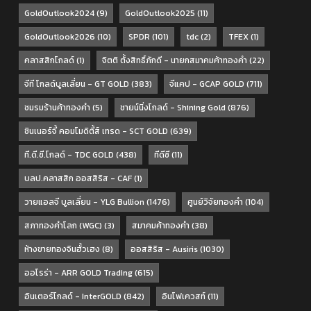
GoldOutlook2024
(9)
GoldOutlook2025
(11)
GoldOutlook2026
(10)
SPDR
(101)
tdc
(2)
TFEX
(1)
คลาสสิกโกลด์
(1)
จิตติ ตั้งสิทธิ์ภักดี - นายกสมาคมค้าทองคำ
(22)
จีที โกลด์บูลเลี่ยน - GT GOLD
(383)
จีแคป - GCAP GOLD
(711)
ชมรมร้านค้าทองคำ
(5)
ชายน์นิ่งโกลด์ - Shining Gold
(876)
ซินเนอร์จี้ คอมโมดิตี้ส์ เทรด - SCT GOLD
(639)
ที.ดี.ซี.โกลด์ - TDC GOLD
(438)
ทีดีซี
(11)
บลป.คลาสสิก ออสสิริส - CAF
(1)
วายแอลจี บูลเลี่ยน - YLG Bullion
(1476)
ศูนย์วิจัยทองคำ
(104)
สภาทองคำโลก (WGC)
(3)
สมาคมค้าทองคำ
(38)
ห้างขายทองจินฮั้วเฮง
(8)
ออสสิริส - Ausiris
(1030)
ออโรร่า - ARR GOLD Trading
(615)
อินเตอร์โกลด์ - InterGOLD
(842)
อินโฟเควสท์
(11)