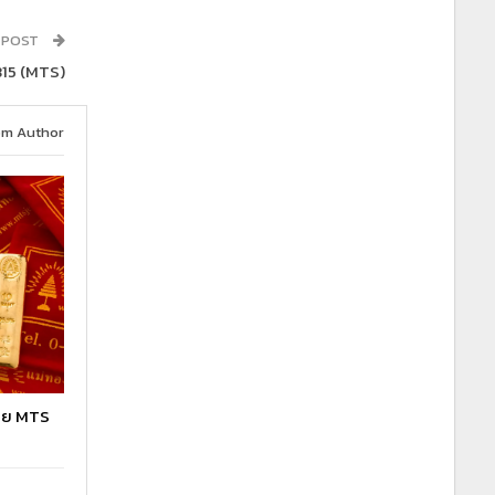
 POST
815 (MTS)
om Author
โดย MTS