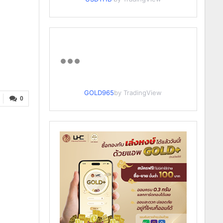
GOLD965
by TradingView
0