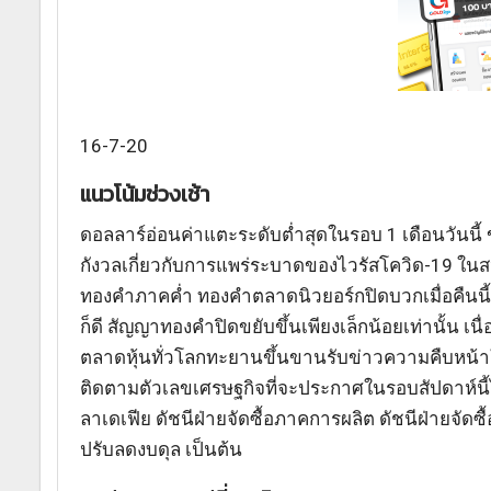
16-7-20
แนวโน้มช่วงเช้า
ดอลลาร์อ่อนค่าแตะระดับต่ำสุดในรอบ 1 เดือนวันน
กังวลเกี่ยวกับการแพร่ระบาดของไวรัสโควิด-19 ในส
ทองคำภาคค่ำ ทองคำตลาดนิวยอร์กปิดบวกเมื่อคืนนี้
ก็ดี สัญญาทองคำปิดขยับขึ้นเพียงเล็กน้อยเท่านั้น 
ตลาดหุ้นทั่วโลกทะยานขึ้นขานรับข่าวความคืบหน้าใ
ติดตามตัวเลขเศรษฐกิจที่จะประกาศในรอบสัปดาห์นี้
ลาเดเฟีย ดัชนีฝ่ายจัดซื้อภาคการผลิต ดัชนีฝ่ายจัด
ปรับลดงบดุล เป็นต้น