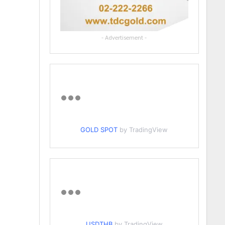
- Advertisement -
GOLD SPOT
by TradingView
USDTHB
by TradingView