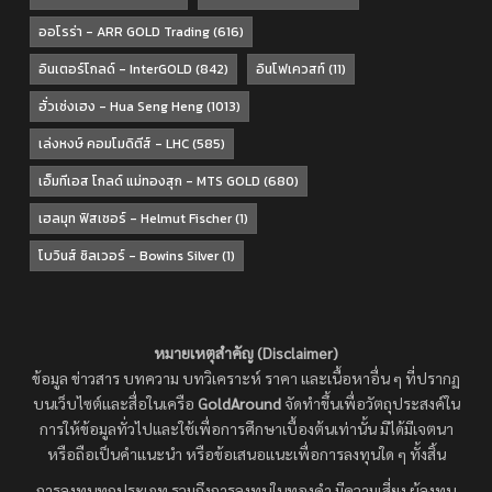
ออโรร่า - ARR GOLD Trading
(616)
อินเตอร์โกลด์ - InterGOLD
(842)
อินโฟเควสท์
(11)
ฮั่วเซ่งเฮง - Hua Seng Heng
(1013)
เล่งหงษ์ คอมโมดิตีส์ - LHC
(585)
เอ็มทีเอส โกลด์ แม่ทองสุก - MTS GOLD
(680)
เฮลมุท ฟิสเชอร์ - Helmut Fischer
(1)
โบวินส์ ซิลเวอร์ - Bowins Silver
(1)
หมายเหตุสำคัญ (Disclaimer)
ข้อมูล ข่าวสาร บทความ บทวิเคราะห์ ราคา และเนื้อหาอื่น ๆ ที่ปรากฏ
บนเว็บไซต์และสื่อในเครือ
GoldAround
จัดทำขึ้นเพื่อวัตถุประสงค์ใน
การให้ข้อมูลทั่วไปและใช้เพื่อการศึกษาเบื้องต้นเท่านั้น มิได้มีเจตนา
หรือถือเป็นคำแนะนำ หรือข้อเสนอแนะเพื่อการลงทุนใด ๆ ทั้งสิ้น
การลงทุนทุกประเภท รวมถึงการลงทุนในทองคำ มีความเสี่ยง ผู้ลงทุน