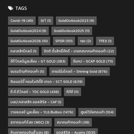
TAGS
Covid-19
(40)
GIT
(1)
GoldOutlook2023
(9)
GoldOutlook2024
(9)
GoldOutlook2025
(11)
GoldOutlook2026
(10)
SPDR
(101)
tdc
(2)
TFEX
(1)
คลาสสิกโกลด์
(1)
จิตติ ตั้งสิทธิ์ภักดี - นายกสมาคมค้าทองคำ
(22)
จีที โกลด์บูลเลี่ยน - GT GOLD
(383)
จีแคป - GCAP GOLD
(711)
ชมรมร้านค้าทองคำ
(5)
ชายน์นิ่งโกลด์ - Shining Gold
(876)
ซินเนอร์จี้ คอมโมดิตี้ส์ เทรด - SCT GOLD
(639)
ที.ดี.ซี.โกลด์ - TDC GOLD
(438)
ทีดีซี
(11)
บลป.คลาสสิก ออสสิริส - CAF
(1)
วายแอลจี บูลเลี่ยน - YLG Bullion
(1476)
ศูนย์วิจัยทองคำ
(104)
สภาทองคำโลก (WGC)
(3)
สมาคมค้าทองคำ
(38)
ห้างขายทองจินฮั้วเฮง
(8)
ออสสิริส - Ausiris
(1031)