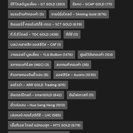
จีที โกลด์บูลเลี่ยน - GT GOLD
(383)
จีแคป - GCAP GOLD
(711)
ชมรมร้านค้าทองคำ
(5)
ชายน์นิ่งโกลด์ - Shining Gold
(876)
ซินเนอร์จี้ คอมโมดิตี้ส์ เทรด - SCT GOLD
(639)
ที.ดี.ซี.โกลด์ - TDC GOLD
(438)
ทีดีซี
(11)
บลป.คลาสสิก ออสสิริส - CAF
(1)
วายแอลจี บูลเลี่ยน - YLG Bullion
(1476)
ศูนย์วิจัยทองคำ
(104)
สภาทองคำโลก (WGC)
(3)
สมาคมค้าทองคำ
(38)
ห้างขายทองจินฮั้วเฮง
(8)
ออสสิริส - Ausiris
(1030)
ออโรร่า - ARR GOLD Trading
(615)
อินเตอร์โกลด์ - InterGOLD
(842)
อินโฟเควสท์
(11)
ฮั่วเซ่งเฮง - Hua Seng Heng
(1013)
เล่งหงษ์ คอมโมดิตีส์ - LHC
(585)
เอ็มทีเอส โกลด์ แม่ทองสุก - MTS GOLD
(679)