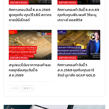
EDITOR’S PICKS
EDITOR’S PICKS
ทิศทางทองวันนี้ 6 ส.ค.2569
ทิศทางทองคำวันนี้ 6 ส.ค.69
พูดคุยกับ คุณวิโรสินี สดากร
คุยกับคุณพีระพงศ์ วิริยะนุ
ชายน์นิ่งโกลด์
เคราะห์ ออสสิริส
EDITOR’S PICKS
EDITOR’S PICKS
สรุปแนวโน้มราคาทองคำและ
ทิศทางทองคำวันนี้ 5
กลยุทธ์ลงทุนวันนี้ 6
ส.ค.2569 คุยกับคุณอารี
ส.ค.2569
รัตน์ มุราชัย GCAP GOLD
PREV
NEXT