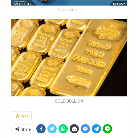
- Advertisement -
GOLD BULLION
633
Share