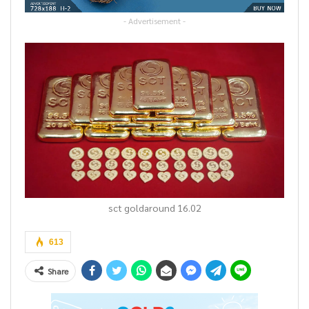
- Advertisement -
sct goldaround 16.02
613
Share