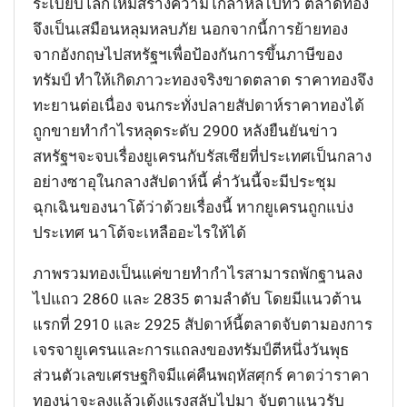
ระเบียบโลกใหม่สร้างความโกลาหลไปทั่ว ตลาดทอง
จึงเป็นเสมือนหลุมหลบภัย นอกจากนี้การย้ายทอง
จากอังกฤษไปสหรัฐฯเพื่อป้องกันการขึ้นภาษีของ
ทรัมป์ ทำให้เกิดภาวะทองจริงขาดตลาด ราคาทองจึง
ทะยานต่อเนื่อง จนกระทั่งปลายสัปดาห์ราคาทองได้
ถูกขายทำกำไรหลุดระดับ 2900 หลังยืนยันข่าว
สหรัฐฯจะจบเรื่องยูเครนกับรัสเซียที่ประเทศเป็นกลาง
อย่างซาอุในกลางสัปดาห์นี้ ค่ำวันนี้จะมีประชุม
ฉุกเฉินของนาโต้ว่าด้วยเรื่องนี้ หากยูเครนถูกแบ่ง
ประเทศ นาโต้จะเหลืออะไรให้ได้
ภาพรวมทองเป็นแค่ขายทำกำไรสามารถพักฐานลง
ไปแถว 2860 และ 2835 ตามลำดับ โดยมีแนวต้าน
แรกที่ 2910 และ 2925 สัปดาห์นี้ตลาดจับตามองการ
เจรจายูเครนและการแถลงของทรัมป์ตีหนึ่งวันพุธ
ส่วนตัวเลขเศรษฐกิจมีแค่คืนพฤหัสศุกร์ คาดว่าราคา
ทองน่าจะลงแล้วเด้งแรงสลับไปมา จับตาแนวรับ