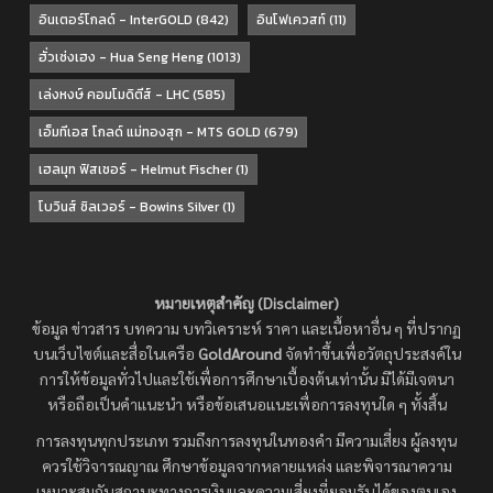
อินเตอร์โกลด์ - InterGOLD
(842)
อินโฟเควสท์
(11)
ฮั่วเซ่งเฮง - Hua Seng Heng
(1013)
เล่งหงษ์ คอมโมดิตีส์ - LHC
(585)
เอ็มทีเอส โกลด์ แม่ทองสุก - MTS GOLD
(679)
เฮลมุท ฟิสเชอร์ - Helmut Fischer
(1)
โบวินส์ ซิลเวอร์ - Bowins Silver
(1)
หมายเหตุสำคัญ (Disclaimer)
ข้อมูล ข่าวสาร บทความ บทวิเคราะห์ ราคา และเนื้อหาอื่น ๆ ที่ปรากฏ
บนเว็บไซต์และสื่อในเครือ
GoldAround
จัดทำขึ้นเพื่อวัตถุประสงค์ใน
การให้ข้อมูลทั่วไปและใช้เพื่อการศึกษาเบื้องต้นเท่านั้น มิได้มีเจตนา
หรือถือเป็นคำแนะนำ หรือข้อเสนอแนะเพื่อการลงทุนใด ๆ ทั้งสิ้น
การลงทุนทุกประเภท รวมถึงการลงทุนในทองคำ มีความเสี่ยง ผู้ลงทุน
ควรใช้วิจารณญาณ ศึกษาข้อมูลจากหลายแหล่ง และพิจารณาความ
เหมาะสมกับสถานะทางการเงินและความเสี่ยงที่ยอมรับได้ของตนเอง