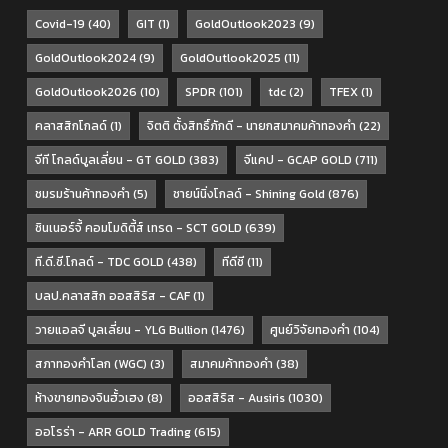
Covid-19
(40)
GIT
(1)
GoldOutlook2023
(9)
GoldOutlook2024
(9)
GoldOutlook2025
(11)
GoldOutlook2026
(10)
SPDR
(101)
tdc
(2)
TFEX
(1)
คลาสสิกโกลด์
(1)
จิตติ ตั้งสิทธิ์ภักดี - นายกสมาคมค้าทองคำ
(22)
จีที โกลด์บูลเลี่ยน - GT GOLD
(383)
จีแคป - GCAP GOLD
(711)
ชมรมร้านค้าทองคำ
(5)
ชายน์นิ่งโกลด์ - Shining Gold
(876)
ซินเนอร์จี้ คอมโมดิตี้ส์ เทรด - SCT GOLD
(639)
ที.ดี.ซี.โกลด์ - TDC GOLD
(438)
ทีดีซี
(11)
บลป.คลาสสิก ออสสิริส - CAF
(1)
วายแอลจี บูลเลี่ยน - YLG Bullion
(1476)
ศูนย์วิจัยทองคำ
(104)
สภาทองคำโลก (WGC)
(3)
สมาคมค้าทองคำ
(38)
ห้างขายทองจินฮั้วเฮง
(8)
ออสสิริส - Ausiris
(1030)
ออโรร่า - ARR GOLD Trading
(615)