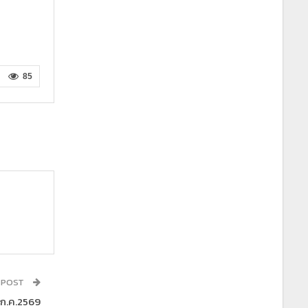
85
 POST
 ก.ค.2569