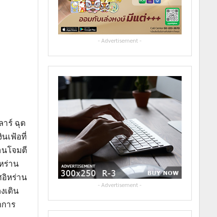
- Advertisement -
าร์ ฉุด
เฟ้อที่
่านโจมตี
หร่าน
ศอิหร่าน
- Advertisement -
คงเดิน
ัดการ