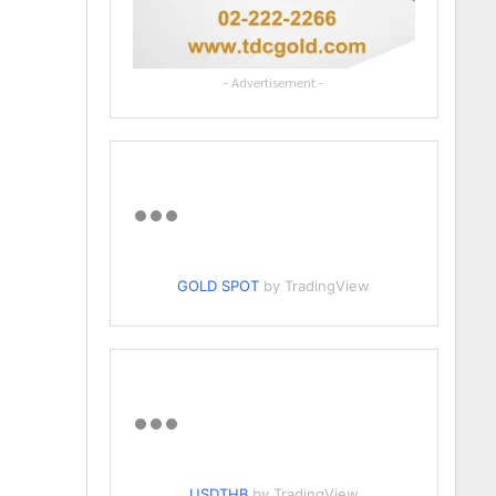
- Advertisement -
GOLD SPOT
by TradingView
USDTHB
by TradingView