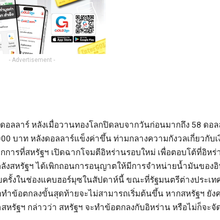
- Advertisement -
05 ดอลลาร์ หลังเมื่อวานทองโลกปิดลบจากวันก่อนมากถึง 58 ดอลล
าท หลังดอลลาร์แข็งค่าขึ้น ท่ามกลางความกังวลเกี่ยวกับเงิน
จากการที่สหรัฐฯ เปิดฉากโจมตีอิหร่านรอบใหม่ เพื่อตอบโต้ที่อิหร
ลังสหรัฐฯ ได้เพิกถอนการอนุญาตให้มีการจำหน่ายน้ำมันของอิ
ยครั้งในช่องแคบฮอร์มุซในสัปดาห์นี้ ขณะที่รัฐมนตรีต่างประเท
ดทำข้อตกลงขั้นสุดท้ายจะไม่สามารถเริ่มต้นขึ้น หากสหรัฐฯ ยัง
นำสหรัฐฯ กล่าวว่า สหรัฐฯ จะทำข้อตกลงกับอิหร่าน หรือไม่ก็จะจ