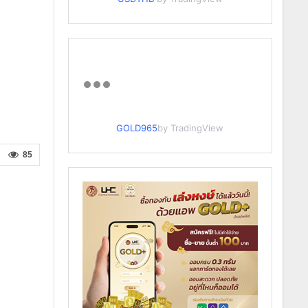
GOLD965
by TradingView
85