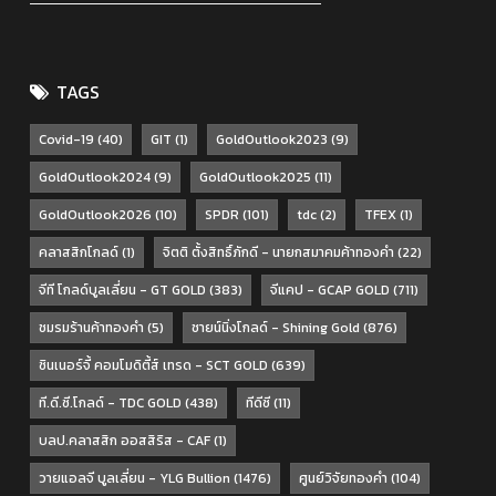
TAGS
Covid-19
(40)
GIT
(1)
GoldOutlook2023
(9)
GoldOutlook2024
(9)
GoldOutlook2025
(11)
GoldOutlook2026
(10)
SPDR
(101)
tdc
(2)
TFEX
(1)
คลาสสิกโกลด์
(1)
จิตติ ตั้งสิทธิ์ภักดี - นายกสมาคมค้าทองคำ
(22)
จีที โกลด์บูลเลี่ยน - GT GOLD
(383)
จีแคป - GCAP GOLD
(711)
ชมรมร้านค้าทองคำ
(5)
ชายน์นิ่งโกลด์ - Shining Gold
(876)
ซินเนอร์จี้ คอมโมดิตี้ส์ เทรด - SCT GOLD
(639)
ที.ดี.ซี.โกลด์ - TDC GOLD
(438)
ทีดีซี
(11)
บลป.คลาสสิก ออสสิริส - CAF
(1)
วายแอลจี บูลเลี่ยน - YLG Bullion
(1476)
ศูนย์วิจัยทองคำ
(104)