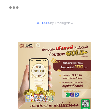
GOLD965
by TradingView