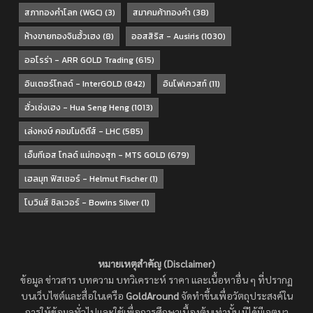
สภาทองคำโลก (WGC)
(3)
สมาคมค้าทองคำ
(38)
ห้างขายทองจินฮั้วเฮง
(8)
ออสสิริส - Ausiris
(1030)
ออโรร่า - ARR GOLD Trading
(615)
อินเตอร์โกลด์ - InterGOLD
(842)
อินโฟเควสท์
(11)
ฮั่วเซ่งเฮง - Hua Seng Heng
(1013)
เล่งหงษ์ คอมโมดิตีส์ - LHC
(585)
เอ็มทีเอส โกลด์ แม่ทองสุก - MTS GOLD
(679)
เฮลมุท ฟิสเชอร์ - Helmut Fischer
(1)
โบวินส์ ซิลเวอร์ - Bowins Silver
(1)
หมายเหตุสำคัญ (Disclaimer)
ข้อมูล ข่าวสาร บทความ บทวิเคราะห์ ราคา และเนื้อหาอื่น ๆ ที่ปรากฏ
บนเว็บไซต์และสื่อในเครือ
GoldAround
จัดทำขึ้นเพื่อวัตถุประสงค์ใน
การให้ข้อมูลทั่วไปและใช้เพื่อการศึกษาเบื้องต้นเท่านั้น มิได้มีเจตนา