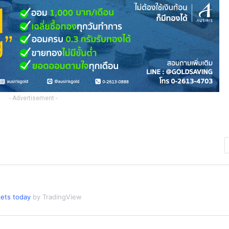
- Advertisement -
ets today
by TradingView