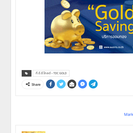
ที.ดี.ซี.โกลด์ - TDC GOLD
Share
Mark