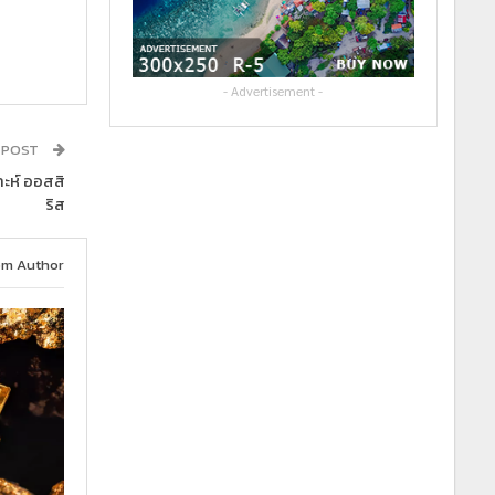
- Advertisement -
 POST
าะห์ ออสสิ
ริส
om Author