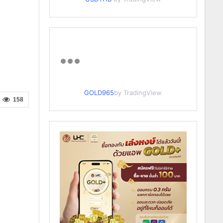
GOLD965
by TradingView
158