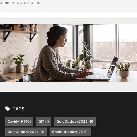
Comments are closed.
TAGS
Covid-19
(40)
GIT
(1)
GoldOutlook2023
(9)
GoldOutlook2024
(9)
GoldOutlook2025
(11)