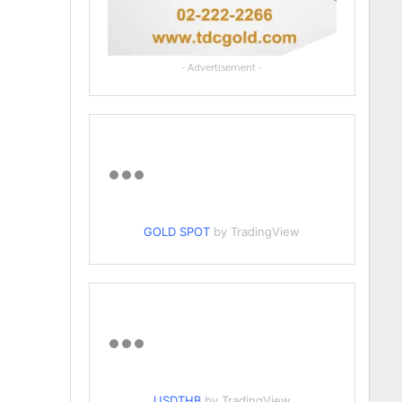
- Advertisement -
GOLD SPOT
by TradingView
USDTHB
by TradingView