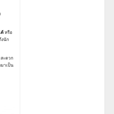
บ
์
ได้
หรือ
ึงนัก
ด้ สะดวก
กมาเป็น