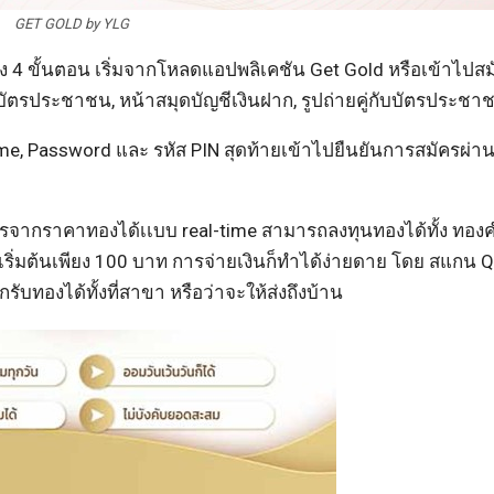
GET GOLD by YLG
ง 4 ขั้นตอน เริ่มจากโหลดแอปพลิเคชัน Get Gold หรือเข้าไปสม
 บัตรประชาชน, หน้าสมุดบัญชีเงินฝาก, รูปถ่ายคู่กับบัตรประชา
e, Password และ รหัส PIN สุดท้ายเข้าไปยืนยันการสมัครผ่า
จากราคาทองได้เเบบ real-time สามารถลงทุนทองได้ทั้ง ทอง
ิ่มต้นเพียง 100 บาท การจ่ายเงินก็ทำได้ง่ายดาย โดย สแกน 
บทองได้ทั้งที่สาขา หรือว่าจะให้ส่งถึงบ้าน